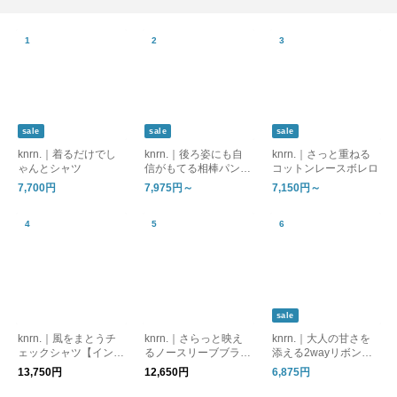
sale
sale
sale
knrn.｜着るだけでし
knrn.｜後ろ姿にも自
knrn.｜さっと重ねる
ゃんとシャツ
信がもてる相棒パンツ
コットンレースボレロ
【インスタライブ紹
7,700円
7,975円～
7,150円～
介】
sale
knrn.｜風をまとうチ
knrn.｜さらっと映え
knrn.｜大人の甘さを
ェックシャツ【インス
るノースリーブブラウ
添える2wayリボンブ
タライブ紹介】
ス【インスタライブ紹
ラウス
13,750円
12,650円
6,875円
介】