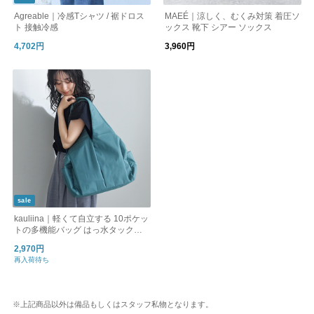
Agreable｜冷感Tシャツ / 裾ドロス
MAEÉ｜涼しく、むくみ対策 着圧ソ
ト 接触冷感
ックス 靴下 シアー ソックス
4,702円
3,960円
sale
kauliina｜軽くて自立する 10ポケッ
トの多機能バッグ はっ水タックマ
ルチポケットトート
2,970円
再入荷待ち
※上記商品以外は備品もしくはスタッフ私物となります。