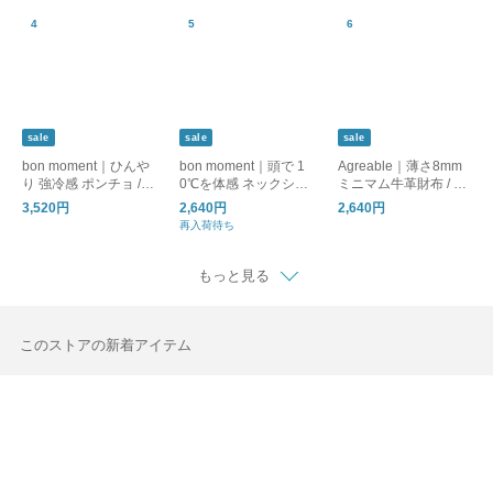
sale
sale
sale
bon moment｜ひんや
bon moment｜頭で 1
Agreable｜薄さ8mm
り 強冷感 ポンチョ / C
0℃を体感 ネックシェ
ミニマム牛革財布 / フ
OOLIC[R] 接触冷感 持
ードハット 帽子 / TE
ラットで嵩張りにくい
3,520円
2,640円
2,640円
続冷感 UVカット99％
N°マイナステン
本革 ミニ財布
再入荷待ち
UPF50+ 消臭
もっと見る
このストアの新着アイテム