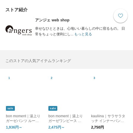
ストア紹介
アンジェ web shop
幸せなひとときは、心地いい暮らしの中に宿るもの。 日
常をちょっと便利にし...
もっと見る
このストアの人気アイテムランキング
sale
sale
bon moment｜湯上り
bon moment｜湯上り
kauliina｜サラサラタ
ガーゼパンツ ルーム
ガーゼワンピース ル
ッチ インナーパンツ
パンツ
ームワンピース
吸水速乾 接触冷感 日
1,936円～
2,475円～
2,750円
本製