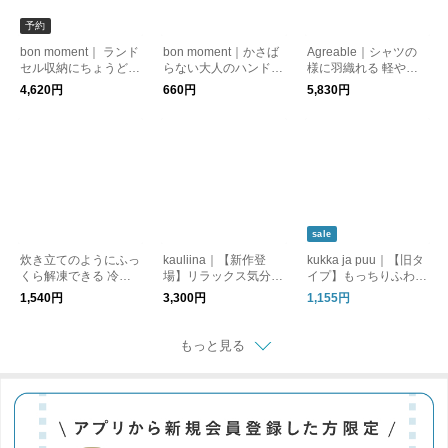
予約
bon moment｜ ランド
bon moment｜かさば
Agreable｜シャツの
セル収納にちょうどい
らない大人のハンドタ
様に羽織れる 軽やか
い キャスター付き収
オル ガーゼハンカチ
シアージャケット
4,620円
660円
5,830円
納
【33×33cm】
sale
炊き立てのようにふっ
kauliina｜【新作登
kukka ja puu｜【旧タ
くら解凍できる 冷凍
場】リラックス気分で
イプ】もっちりふわふ
保存容器 ごはんがう
穿ける テーパード ス
わ ラップタオル プー
1,540円
3,300円
1,155円
まいわん
トレッチパンツ ／ ジ
ルタオル 60cm グレー
ョーゼット素材
もっと見る