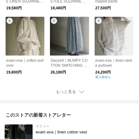
E LINEN SUZANNE P
ETOLE SUZANNE PU
ropped pants
ULL OVER
LL OVER
19,580円
18,480円
27,500円
evam eva｜cotton pull
Gauze#｜BUMPY CO
evam eva｜linen rami
over
TTON SWITCHING B
e pullover
ALOON SKIRT
19,800円
26,180円
24,200円
再入荷待ち
もっと見る
このストアの新着ストアレター
ラフィー
evam eva｜linen cotton vest