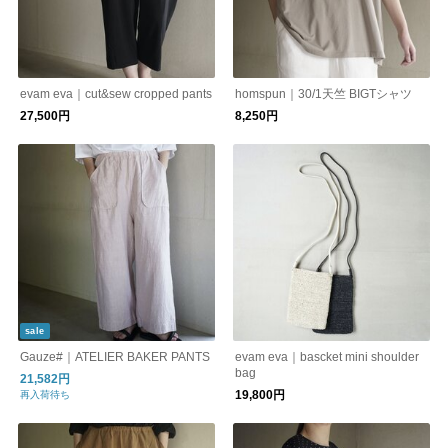
evam eva｜cut&sew cropped pants
homspun｜30/1天竺 BIGTシャツ
27,500円
8,250円
sale
Gauze#｜ATELIER BAKER PANTS
evam eva｜bascket mini shoulder
bag
21,582円
19,800円
再入荷待ち