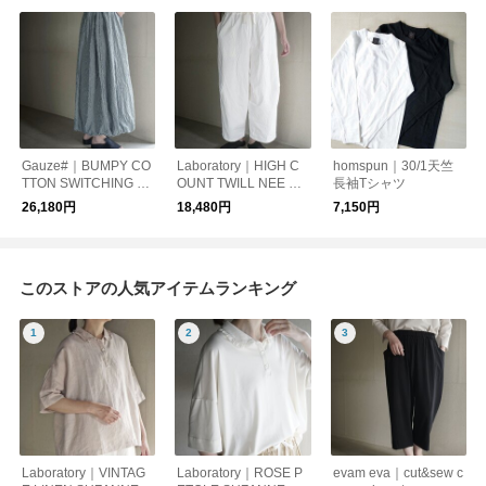
Gauze#｜BUMPY CO
Laboratory｜HIGH C
homspun｜30/1天竺
TTON SWITCHING B
OUNT TWILL NEE DA
長袖Tシャツ
ALOON SKIRT
RTS PANTS
26,180円
18,480円
7,150円
このストアの人気アイテムランキング
Laboratory｜VINTAG
Laboratory｜ROSE P
evam eva｜cut&sew c