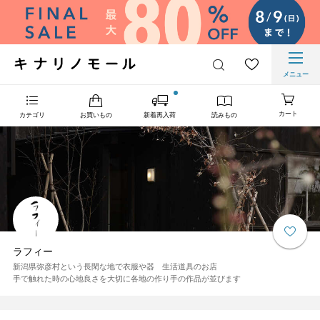
メニュー
カート
カテゴリ
お買いもの
新着再入荷
読みもの
ラフィー
新潟県弥彦村という長閑な地で衣服や器 生活道具のお店
手で触れた時の心地良さを大切に各地の作り手の作品が並びます