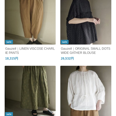
sale
sale
Gauze#｜LINEN VISCOSE CHARL
Gauze#｜ORIGINAL SMALL DOTS
IE PANTS
WIDE GATHER BLOUSE
18,315円
26,532円
sale