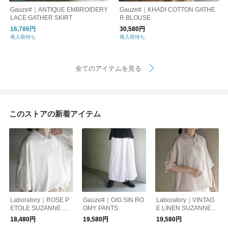
Gauze#｜ANTIQUE EMBROIDERY
Gauze#｜KHADI COTTON GATHE
LACE GATHER SKIRT
R BLOUSE
16,786円
30,580円
再入荷待ち
再入荷待ち
全てのアイテムを見る
このストアの新着アイテム
Laboratory｜ROSE P
Gauze#｜O/G SIN RO
Laboratory｜VINTAG
ETOLE SUZANNE PU
OMY PANTS
E LINEN SUZANNE P
LL OVER
ULL OVER
18,480円
19,580円
19,580円