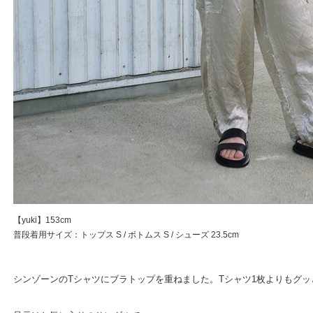
【yuki】153cm
普段着用サイズ：トップス S / ボトムス S / シューズ 23.5cm
シンゾーンのTシャツにブラトップを重ねました。Tシャツ1枚よりもグ