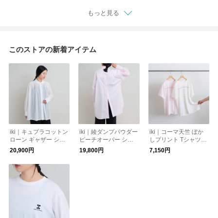
もっと見る
このストアの新着アイテム
iki｜キュプラコットン
iki｜綾ダンプパウダー
iki｜コーマ天竺 ぼか
ローン ギャザー シャ
ピーチオーバー シャ
しプリント Tシャツ
ツ 3101BL006262
ツ 3101BL001262
3101CT008262
20,900円
19,800円
7,150円