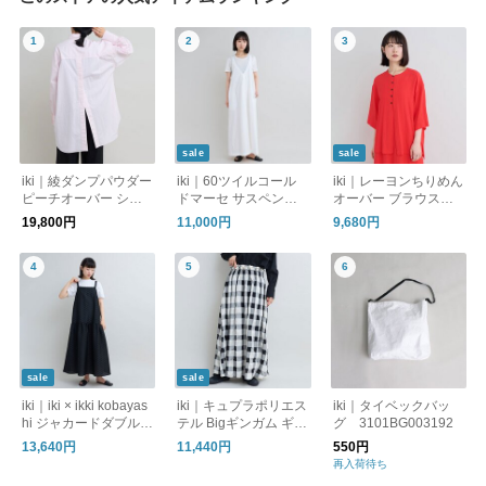
sale
sale
iki｜綾ダンプパウダー
iki｜60ツイルコール
iki｜レーヨンちりめん
ピーチオーバー シャ
ドマーセ サスペンダ
オーバー ブラウス 3
ツ 3101BL001262
ー ワンピース 3101
101BL009261
19,800円
11,000円
9,680円
OP011261
sale
sale
iki｜iki × ikki kobayas
iki｜キュプラポリエス
iki｜タイベックバッ
hi ジャカードダブルリ
テル Bigギンガム ギャ
グ 3101BG003192
ングキャミ ワンピー
ザー スカート 3101
13,640円
11,440円
550円
ス 3101OP007261
SK006261
再入荷待ち