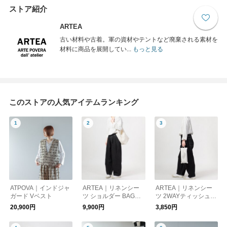
ストア紹介
ARTEA
古い材料や古着。軍の資材やテントなど廃棄される素材を
材料に商品を展開してい...
もっと見る
このストアの人気アイテムランキング
ATPOVA｜インドジャ
ARTEA｜リネンシー
ARTEA｜リネンシー
ガード Vベスト
ツ ショルダー BAG
ツ 2WAYティッシュケ
（Ｍ）【ショルダーバ
ース 【ギフト贈り
20,900円
9,900円
3,850円
ッグ】【定番】
物】【プレゼント】