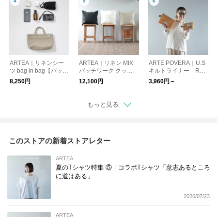
ARTEA｜リネンシー
ARTEA｜リネン MIX
ARTE POVERA｜U.S
ツ bag in bag【バッ
パッチワーク クッシ
キルトライナー RE-
グ】【ギフト贈り物】
ョン（45×45）【ギフ
ポーチ【S：ARTEA-2
8,250円
12,100円
3,960円～
ト贈り物】【プレゼン
3WI05｜M：ARTEA-2
ト】
3WI06】【ギフト贈り
物】【プレゼント】
もっと見る
このストアの新着ストアレター
ARTEA
夏のTシャツ特集 ⑤｜コラボTシャツ「意志あるところ
に道はある」
2026/07/23
ARTEA