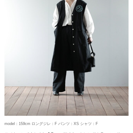
model：159cm ロングジレ：F パンツ：XS シャツ：F