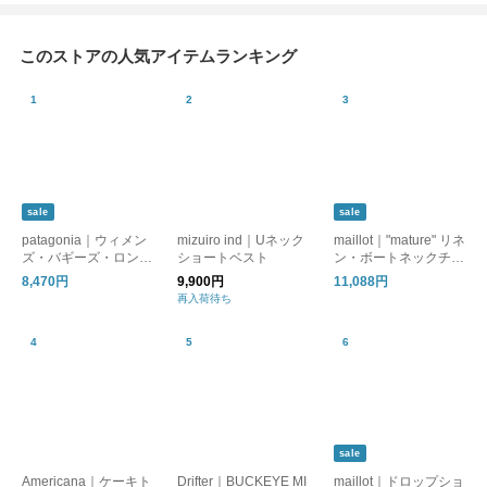
このストアの人気アイテムランキング
sale
sale
patagonia｜ウィメン
mizuiro ind｜Uネック
maillot｜"mature" リネ
ズ・バギーズ・ロング
ショートベスト
ン・ボートネックチュ
(ショーツ)
ニック
8,470円
9,900円
11,088円
再入荷待ち
sale
Americana｜ケーキト
Drifter｜BUCKEYE MI
maillot｜ドロップショ