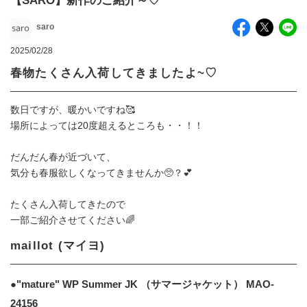
【SARO】新作のご紹介～♡
saro
2025/02/28
春物たくさん入荷してきましたよ~♡
数日ですが、暖かいですね🥰
場所によっては20度超えるところも・・！！
だんだん春が近づいて、
気分も春服欲しくなってきませんか🥺？💕
たくさん入荷してきたので
一部ご紹介させてください🌈
maillot (マイヨ)
●"mature" WP Summer JK （サマージャケット） MAO-
24156