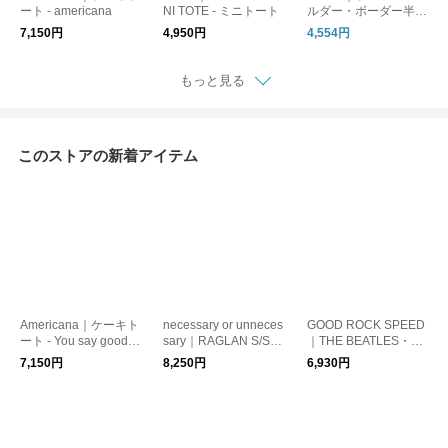
ート - americana
NI TOTE - ミニトート
ルダー・ボーダー半袖
Tee
7,150円
4,950円
4,554円
もっと見る
このストアの新着アイテム
Americana｜ケーキト
necessary or unneces
GOOD ROCK SPEED
ート - You say goodby
sary｜RAGLAN S/S T
｜THE BEATLES・半
e
ee - ラグラン半袖Tシ
袖Tシャツ
7,150円
8,250円
6,930円
ャツ