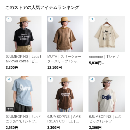
このストアの人気アイテムランキング
6JUMBOPINS｜Let’s t
MUYA｜スリークォー
emoemo｜Tシャツ
alk over coffee | ビッ
タースリーブTシャツ/
5,830円～
グTシャツ
No.2571
3,300円
12,100円
予約
6JUMBOPINS｜｢レバ
6JUMBOPINS｜AME
6JUMBOPINS｜café |
ニラ(lvnr)｣Tシャツ
RICAN COFFEE | ビ
ビッグTシャツ
【キナリノ別注】
ッグTシャツ
2,530円
3,300円
3,300円