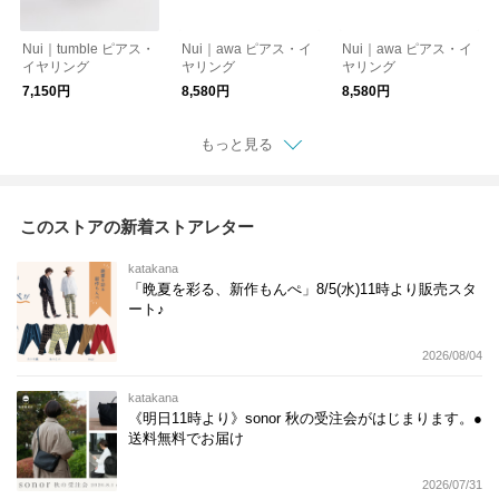
Nui｜tumble ピアス・
Nui｜awa ピアス・イ
Nui｜awa ピアス・イ
イヤリング
ヤリング
ヤリング
7,150円
8,580円
8,580円
もっと見る
このストアの新着ストアレター
katakana
「晩夏を彩る、新作もんぺ」8/5(水)11時より販売スタ
ート♪
2026/08/04
katakana
《明日11時より》sonor 秋の受注会がはじまります。●
送料無料でお届け
2026/07/31