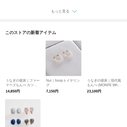
もっと見る
このストアの新着アイテム
うなぎの寝床｜ファー
Nui｜hoop s イヤリン
うなぎの寝床｜現代風
マーズもんぺ カツオ
グ
もんぺ (MONPE WhO
縞【期間限定･送料無
/ あべこべ三角)【期間
14,850円
7,150円
23,100円
料】
限定･送料無料】