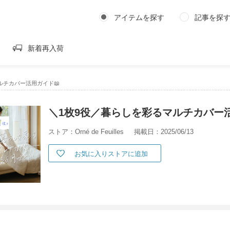
アイテムを探す
記事を探
新着再入荷
ルチカバー活用ガイド📖
＼1枚9役／暮らしを彩るマルチカバー活
ストア：Orné de Feuilles
掲載日：2025/06/13
お気に入りストアに追加