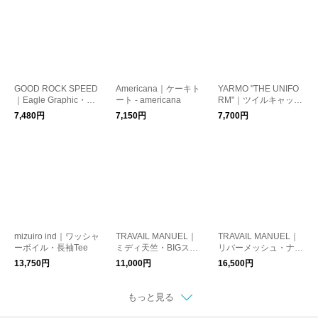
GOOD ROCK SPEED
Americana｜ケーキト
YARMO "THE UNIFO
｜Eagle Graphic・ス
ート - americana
RM"｜ツイルキャップ
リーブレスTee
-NAAFOLK
7,480円
7,150円
7,700円
mizuiro ind｜ワッシャ
TRAVAIL MANUEL｜
TRAVAIL MANUEL｜
ーボイル・長袖Tee
ミディ天竺・BIGスリ
リバーメッシュ・ナロ
ットTee
ーコクーンパンツ
13,750円
11,000円
16,500円
もっと見る