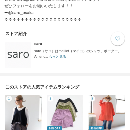
ぜひフォローをお願いいたします！！
➡️@saro_osaka
🌷🌷🌷🌷🌷🌷🌷🌷🌷🌷🌷🌷🌷🌷🌷🌷🌷🌷🌷
ストア紹介
saro
saro（サロ）はmaillot（マイヨ）のシャツ、ボーダー、
Americ...
もっと見る
このストアの人気アイテムランキング
30%OFF
40%OFF