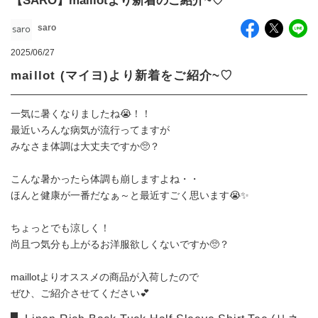
【SARO】maillotより新着のご紹介~♡
saro
2025/06/27
maillot (マイヨ)より新着をご紹介~♡
一気に暑くなりましたね😭！！
最近いろんな病気が流行ってますが
みなさま体調は大丈夫ですか🥺？
こんな暑かったら体調も崩しますよね・・
ほんと健康が一番だなぁ～と最近すごく思います😭✨
ちょっとでも涼しく！
尚且つ気分も上がるお洋服欲しくないですか🥺？
maillotよりオススメの商品が入荷したので
ぜひ、ご紹介させてください💕