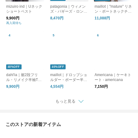
mizuiro ind｜Uネック
patagonia｜ウィメン
maillot｜"mature" リネ
ショートベスト
ズ・バギーズ・ロング
ン・ボートネックチュ
(ショーツ)
ニック
9,900円
8,470円
11,088円
再入荷待ち
40%OFF
40%OFF
dahl'ia｜裾2段フリ
maillot｜ドロップショ
Americana｜ケーキト
ル・リメイク半袖Tシ
ルダー・ボーダー半袖
ート - americana
ャツ
Tee
9,900円
4,554円
7,150円
もっと見る
このストアの新着アイテム