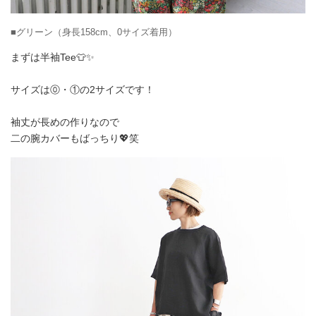
■グリーン（身長158cm、0サイズ着用）
まずは半袖Tee👕✨
サイズは⓪・①の2サイズです！
袖丈が長めの作りなので
二の腕カバーもばっちり💖笑