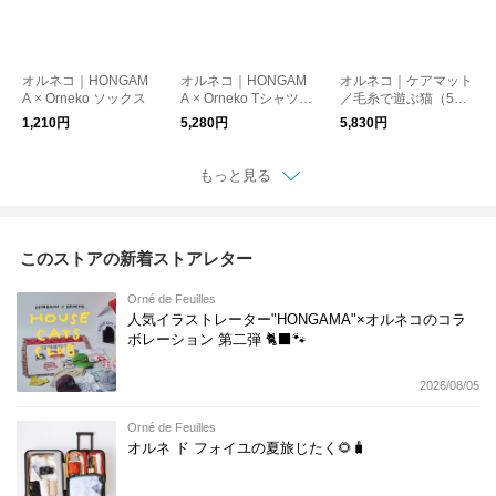
オルネコ｜HONGAM
オルネコ｜HONGAM
オルネコ｜ケアマット
A × Orneko ソックス
A × Orneko Tシャツ／
／毛糸で遊ぶ猫（50×
CATS ARE THE BEST
70cm）
1,210円
5,280円
5,830円
もっと見る
このストアの新着ストアレター
Orné de Feuilles
人気イラストレーター"HONGAMA"×オルネコの​コラ
ボレーション 第二弾 🐈‍⬛🐾
2026/08/05
Orné de Feuilles
オルネ ド フォイユの夏旅じたく🌻🧳