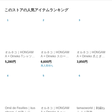
このストアの人気アイテムランキング
オルネコ｜HONGAM
オルネコ｜HONGAM
オルネコ｜HONGAM
A × Orneko Tシャツ／
A × Orneko スローケ
A × Orneko 爪とぎネ
CATS ARE THE BEST
ット
コハウス
5,280円
6,600円
3,850円
再入荷待ち
Orné de Feuilles｜kus
オルネコ｜HONGAM
tamaoworld｜刺繍ね
etsuyo くせ強 シリー
A × Orneko キャップ
こ ミニ財布