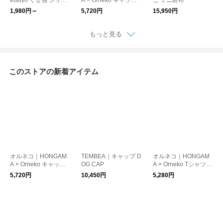
ズ（ポーチ）
／CATS ARE THE BE
1,980円～
5,720円
15,950円
ST
もっと見る
このストアの新着アイテム
オルネコ｜HONGAM
TEMBEA｜キャップ D
オルネコ｜HONGAM
A × Orneko キャップ
OG CAP
A × Orneko Tシャツ／
／CATS ARE THE BE
NO HUMANS AND D
5,720円
10,450円
5,280円
ST
OGS