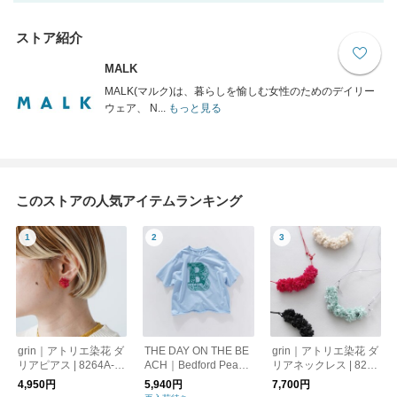
ストア紹介
MALK
MALK(マルク)は、暮らしを愉しむ女性のためのデイリー
ウェア、 N...
もっと見る
このストアの人気アイテムランキング
grin｜アトリエ染花 ダ
THE DAY ON THE BE
grin｜アトリエ染花 ダ
リアピアス | 8264A-0
ACH｜Bedford Peace
リアネックレス | 8264
13
プリントTシャツ | 673
A-015
4,950円
5,940円
7,700円
0C-2602