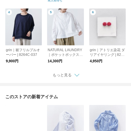
再入荷待ち
grin｜裾フリルプルオ
NATURAL LAUNDRY
grin｜アトリエ染花 ダ
ーバー | 8264C-037
｜ポケットボックスシ
リアイヤリング | 8264
ャツ | 7264T-005
A-014
9,900円
14,300円
4,950円
もっと見る
このストアの新着アイテム