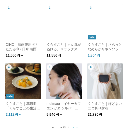
sale
CINQ｜晴雨兼用 折り
くらすこと｜＋to 風が
くらすこと｜さらっと
たたみ傘 / 日傘 晴雨兼
ぬける、リラックスブ
なめらかリネンソック
用傘［UVケア/紫外線
ラウス
ス［ギフト/贈り物］
11,550円～
11,550円
1,804円
対策/母の日］
sale
くらすこと｜花形皿
muimaur｜イヤーカフ
くらすこと｜ほどよい
「くらすことの生活道
エンガタ シルバー
二つ折り財布
具 古い器の形シリー
［ギフト/贈り物］
2,112円～
5,940円～
21,780円
ズ」 ［ 15cm / 18cm
］