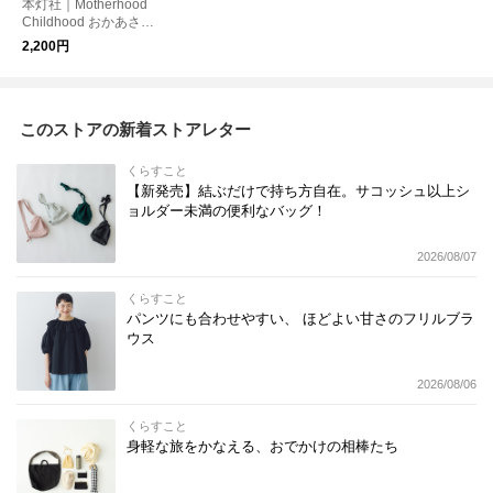
本灯社｜Motherhood
Childhood おかあさん
って、なんだろう〈本
2,200円
灯社の本〉
このストアの新着ストアレター
くらすこと
【新発売】結ぶだけで持ち方自在。サコッシュ以上シ
ョルダー未満の便利なバッグ！
2026/08/07
くらすこと
パンツにも合わせやすい、 ほどよい甘さのフリルブラ
ウス
2026/08/06
くらすこと
身軽な旅をかなえる、おでかけの相棒たち