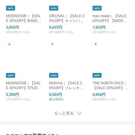
sale
sale
sale
MOONSTAR｜【SAL
ORCIVAL｜【SALE 3
mao made｜【SALE
E 30%OFF】BANDBA
0%OFF】キャンバス
20%OFF】【WOODY
LLET バンドバレー バ
トートバッグM or-h02
別注カラー】クルーネ
3,850円
9,625円
7,920円
レーシューズ フラッ
84kwc
ックカーディガン UV
10％OFFクーポン
10％OFFクーポン
10％OFFクーポン
トシューズ bandballet
カット レディース ト
ップス カーディガン
ボーダー 611113
sale
sale
sale
MOONSTAR｜【SAL
MidiUmi｜【SALE 2
THE NORTH FACE｜
E 30%OFF】STUDEN
0%OFF】フレンチス
【SALE 20%OFF】S/
スチューデン 810s エ
リーブワイドシャツ
S ES Big Logo Tee シ
5,390円
9,504円
4,928円
イトテンス スニーカ
トップス ブラウス 半
ョートスリーブ ES ビ
10％OFFクーポン
再入荷待ち
10％OFFクーポン
ー レディース メンズ
袖シャツ 2-730060
ッグロゴティー Tシャ
et002
ツ 半袖 カットソー ト
ップス ntw32581
もっと見る