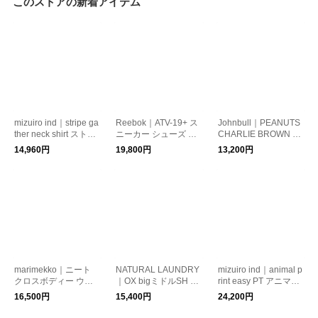
このストアの新着アイテム
mizuiro ind｜stripe ga
Reebok｜ATV-19+ ス
Johnbull｜PEANUTS
ther neck shirt ストラ
ニーカー シューズ ユ
CHARLIE BROWN T
イプ ギャザー ネック
ニセックス カジュア
シャツ ピーナッツ チ
14,960円
19,800円
13,200円
シャツ レディース ト
ル 靴 r00139
ャーリーブラウン 半
ップス 長袖シャツ 3-2
袖 カットソー プリン
30138
トT スヌーピー jt263c
02
marimekko｜ニート
NATURAL LAUNDRY
mizuiro ind｜animal p
クロスボディー ウニ
｜OX bigミドルSH オ
rint easy PT アニマル
ッコ柄 ショルダーバ
ックスビッグミドルシ
プリントイージーパン
16,500円
15,400円
24,200円
ッグ Neat Crossbody
ャツ ロングシャツ レ
ツ レディース パンツ
Unikko S ボディーバ
ディース トップス 長
ワイドパンツ ボトム