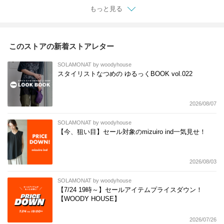
ッグ 52261295791
袖シャツ 7264t-006
ス ウエストゴム 3-26
もっと見る
0106
このストアの新着ストアレター
SOLAMONAT by woodyhouse
スタイリストなつめの ゆるっくBOOK vol.022
2026/08/07
SOLAMONAT by woodyhouse
【今、狙い目】セール対象のmizuiro ind一気見せ！
2026/08/03
SOLAMONAT by woodyhouse
【7/24 19時～】セールアイテムプライスダウン！
【WOODY HOUSE】
2026/07/26