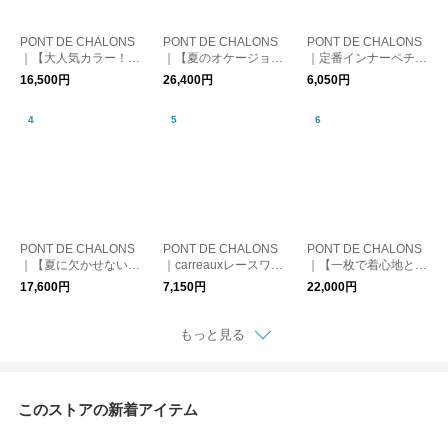
PONT DE CHALONS
PONT DE CHALONS
PONT DE CHALONS
｜【大人気カラー！エ
｜【夏のオケージョン
｜定番インナーペチパ
クリュが再入荷】オリ
シーンにぴったり】3
ンツ/ロング
16,500円
26,400円
6,050円
ジナルレース衿ブラウ
WAYサマーオケージ
ス
ョンワンピース(ペチ
コート付）
PONT DE CHALONS
PONT DE CHALONS
PONT DE CHALONS
｜【夏に欠かせない素
｜carreauxレースワイ
｜【一枚で着心地と着
材！人気カラーも加わ
ドペチパンツ
映えを叶えるワンピー
17,600円
7,150円
22,000円
った】サッカーフレン
ス】メモリータフタド
チスリーブワンピース
ッキングワンピース
もっと見る
このストアの新着アイテム