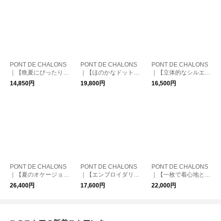
PONT DE CHALONS
PONT DE CHALONS
PONT DE CHALONS
｜【晩夏にぴったりな
｜【ほのかなドットが
｜【立体的なシルエッ
シアー素材】シアーバ
上品な、晩夏に活躍す
トを美しくキープする
14,850円
19,800円
16,500円
ックカットドットボウ
る♪】ORIGINAL DOT
素材】メモリータフタ
タイブラウス
GATHER ONE PIECE
タックスカート
PONT DE CHALONS
PONT DE CHALONS
PONT DE CHALONS
｜【夏のオケージョン
｜【エンブロイダリー
｜【一枚で着心地と着
シーンにぴったり】3
レースを贅沢にあしら
映えを叶えるワンピー
26,400円
17,600円
22,000円
WAYサマーオケージ
った華やぎブラウス】
ス】メモリータフタド
ョンワンピース(ペチ
付け衿エンブロイダリ
ッキングワンピース
コート付）
ーレースブラウス