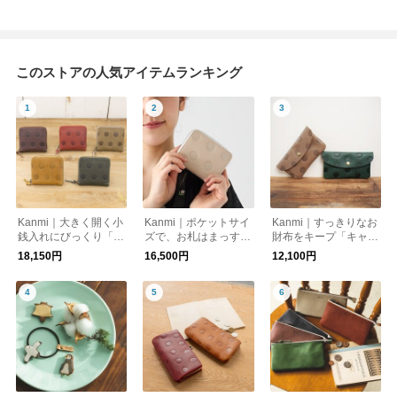
このストアの人気アイテムランキング
Kanmi｜大きく開く小
Kanmi｜ポケットサイ
Kanmi｜すっきりなお
銭入れにびっくり「キ
ズで、お札はまっすぐ
財布をキープ「キャン
ャンディ BOX ショ
「キャンディ ラウン
ディ ポケットウォレ
18,150円
16,500円
12,100円
ートウォレット」【W
ドショートウォレッ
ット(L)」【WL19-9
L11-27】財布
ト」【WL26-63】財
7】財布
布