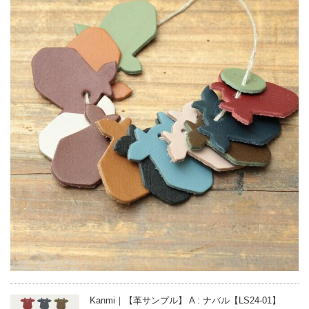
Kanmi｜【革サンプル】 A : ナバル【LS24-01】