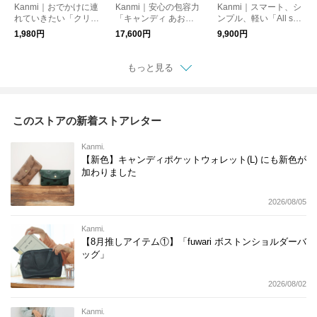
Kanmi｜おでかけに連
Kanmi｜安心の包容力
Kanmi｜スマート、シ
れていきたい「クリア
「キャンディ あおり
ンプル、軽い「All stor
ウッド アニマル ブロ
ロングがま口ウォレッ
y スリムウォレット」
1,980円
17,600円
9,900円
ーチ」【SP21-85】
ト」【WL24-55】財
【WL23-43】財布
布
もっと見る
このストアの新着ストアレター
Kanmi.
【新色】キャンディポケットウォレット(L) にも新色が
加わりました
2026/08/05
Kanmi.
【8月推しアイテム①】「fuwari ボストンショルダーバ
ッグ」
2026/08/02
Kanmi.