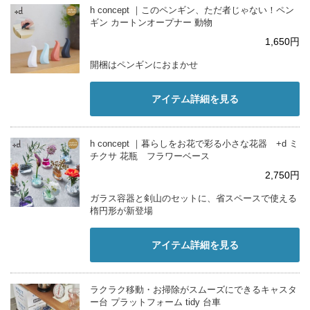
h concept ｜このペンギン、ただ者じゃない！ペン
ギン カートンオープナー 動物
1,650円
開梱はペンギンにおまかせ
アイテム詳細を見る
h concept ｜暮らしをお花で彩る小さな花器 +d ミ
チクサ 花瓶 フラワーベース
2,750円
ガラス容器と剣山のセットに、省スペースで使える
楕円形が新登場
アイテム詳細を見る
ラクラク移動・お掃除がスムーズにできるキャスタ
ー台 プラットフォーム tidy 台車