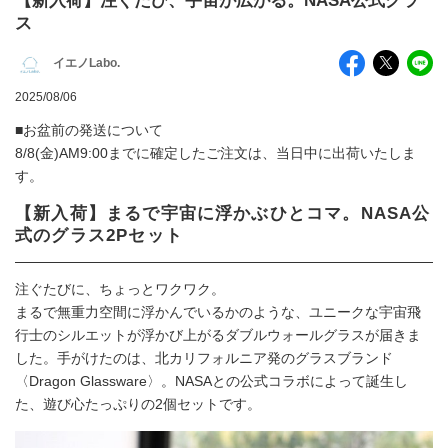
【新入荷】注ぐたび、宇宙が広がる。NASA公式グラ
ス
イエノLabo.
2025/08/06
■お盆前の発送について
8/8(金)AM9:00までに確定したご注文は、当日中に出荷いたしま
す。
【新入荷】まるで宇宙に浮かぶひとコマ。NASA公
式のグラス2Pセット
注ぐたびに、ちょっとワクワク。
まるで無重力空間に浮かんでいるかのような、ユニークな宇宙飛
行士のシルエットが浮かび上がるダブルウォールグラスが届きま
した。手がけたのは、北カリフォルニア発のグラスブランド
〈Dragon Glassware〉。NASAとの公式コラボによって誕生し
た、遊び心たっぷりの2個セットです。