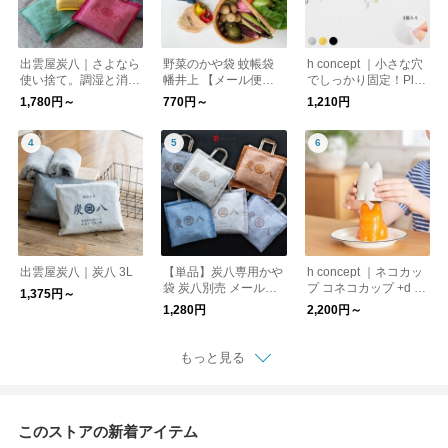
出雲屋炭八｜さよなら
野菜のかや袋 蚊帳袋
h concept ｜小さな穴
使い捨て。調湿と消臭
幡井上 【メール便
でしっかり固定！Pli 3
に対策に「炭八かや袋
可】
pcs Hook Pin プリ
1,780円～
770円～
1,210円
セット」メール便送料
【メール便可】
無料
出雲屋炭八｜炭八 3L
【単品】炭八専用かや
h concept ｜ネコカッ
袋 炭八別売 メール便
プ コネコカップ +d 猫
1,375円～
送料無料
動物
1,280円
2,200円～
もっと見る
このストアの新着アイテム