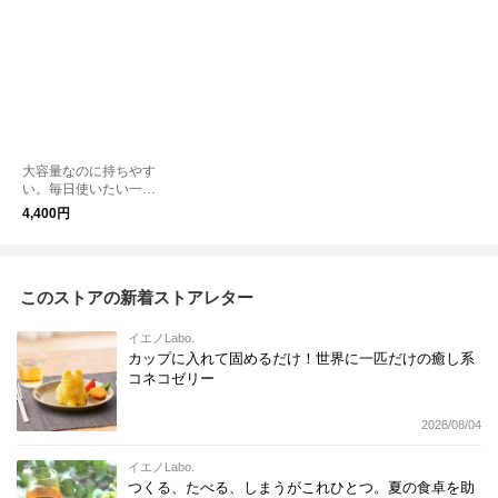
大容量なのに持ちやす
い。毎日使いたい一
本。 人にもペットに
4,400円
も シェアボトル TAK
EYA サーモフラスク
シェアボトル 0.94L 動
物
このストアの新着ストアレター
イエノLabo.
カップに入れて固めるだけ！世界に一匹だけの癒し系
コネコゼリー
2026/08/04
イエノLabo.
つくる、たべる、しまうがこれひとつ。夏の食卓を助