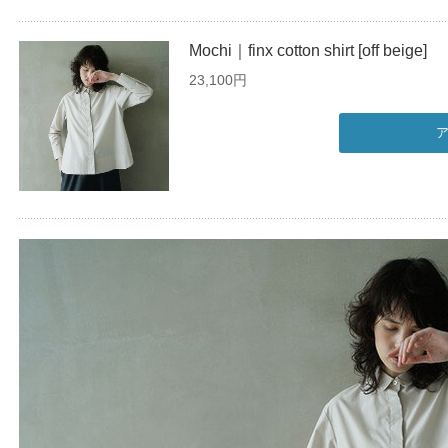
Mochi｜finx cotton shirt [off beige]
23,100円