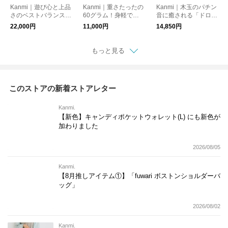
Kanmi｜遊び心と上品
Kanmi｜重さたったの
Kanmi｜木玉のパチン
さのベストバランス
60グラム！身軽でス
音に癒される「ドロッ
「ドロップツリー BO
マートな「ドロップツ
プツリー木玉 ロング
22,000円
11,000円
14,850円
Xショルダーバッグ」
リー L型ショートウォ
がま口 ウォレット」
【B24-12】
レット」【WL24-5
【WL22-24】財布
1】財布
もっと見る
このストアの新着ストアレター
Kanmi.
【新色】キャンディポケットウォレット(L) にも新色が
加わりました
2026/08/05
Kanmi.
【8月推しアイテム①】「fuwari ボストンショルダーバ
ッグ」
2026/08/02
Kanmi.