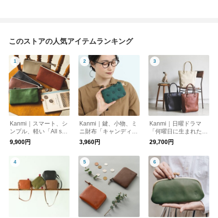
このストアの人気アイテムランキング
Kanmi｜スマート、シ
Kanmi｜鍵、小物、ミ
Kanmi｜日曜ドラマ
ンプル、軽い「All stor
ニ財布「キャンディ
「何曜日に生まれた
y スリムウォレット」
フラットポーチ
の」で登場★雨の日も
9,900円
3,960円
29,700円
【WL23-43】財布
（M）」【PO21-93】
お出かけが楽しくなる
「All story トートバッ
グ」【B23-83】