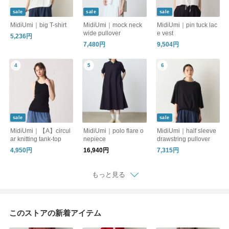
sale
sale
sale
MidiUmi｜big T-shirt
MidiUmi｜mock neck
MidiUmi｜pin tuck lac
wide pullover
e vest
5,236円
7,480円
9,504円
sale
sale
MidiUmi｜【A】circul
MidiUmi｜polo flare o
MidiUmi｜half sleeve
ar knitting tank-top
nepiece
drawstring pullover
4,950円
16,940円
7,315円
もっと見る
このストアの新着アイテム