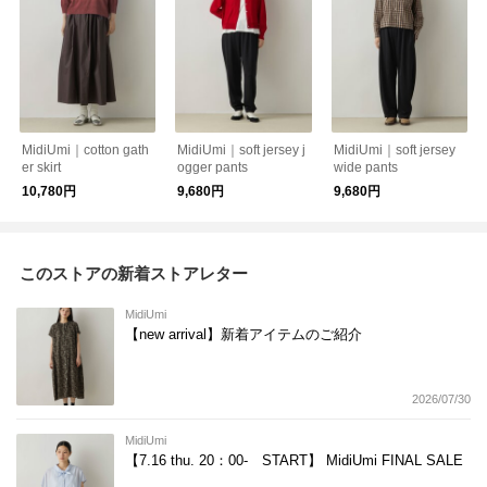
MidiUmi｜cotton gath
MidiUmi｜soft jersey j
MidiUmi｜soft jersey
er skirt
ogger pants
wide pants
10,780円
9,680円
9,680円
このストアの新着ストアレター
MidiUmi
【new arrival】新着アイテムのご紹介
2026/07/30
MidiUmi
【7.16 thu. 20：00- START】 MidiUmi FINAL SALE