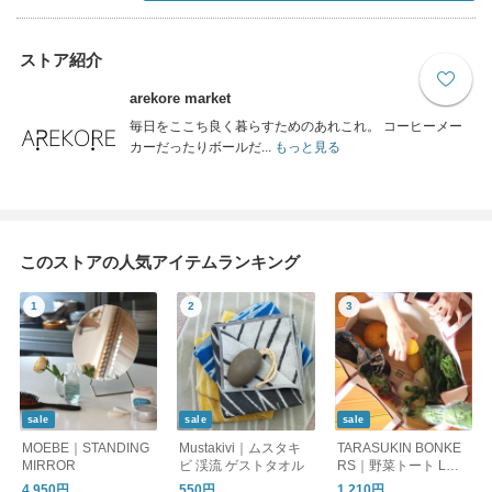
ストア紹介
arekore market
毎日をここち良く暮らすためのあれこれ。 コーヒーメー
カーだったりボールだ...
もっと見る
このストアの人気アイテムランキング
sale
sale
sale
MOEBE｜STANDING
Mustakivi｜ムスタキ
TARASUKIN BONKE
MIRROR
ビ 渓流 ゲストタオル
RS｜野菜トート L
【ギフト】
4,950円
550円
1,210円