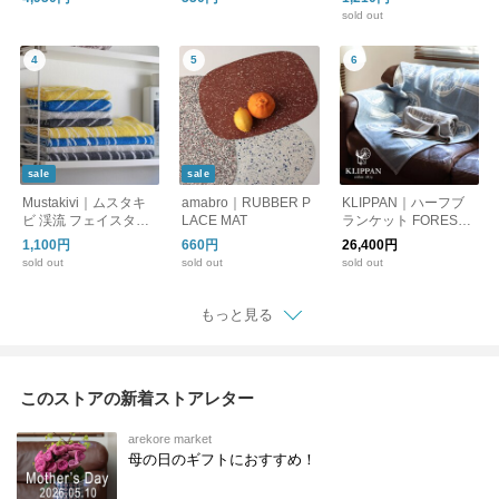
sold out
sale
sale
Mustakivi｜ムスタキ
amabro｜RUBBER P
KLIPPAN｜ハーフブ
ビ 渓流 フェイスタオ
LACE MAT
ランケット FORESTS
ル
POON 90x140cm
1,100円
660円
26,400円
sold out
sold out
sold out
もっと見る
このストアの新着ストアレター
arekore market
母の日のギフトにおすすめ！