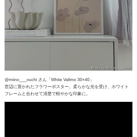
@miino___ouchi さん「White Vallmo 30×40」
窓辺に置かれたフラワーポスター。柔らかな光を受け、ホワイト
フレームと合わせて清楚で軽やかな印象に。