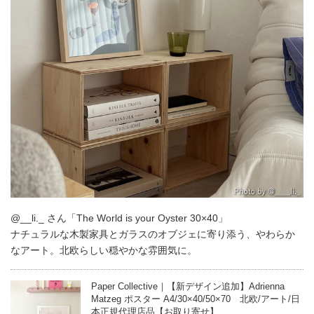
@__li._ さん「The World is your Oyster 30×40」
ナチュラルな木製家具とガラスのオブジェに寄り添う、やわらか
なアート。北欧らしい穏やかな雰囲気に。
Paper Collective｜【新デザイン追加】Adrienna
Matzeg ポスター A4/30×40/50×70 北欧/アート/日
本正規代理店品【お取り寄せ】