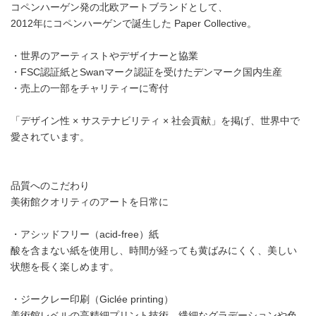
コペンハーゲン発の北欧アートブランドとして、
2012年にコペンハーゲンで誕生した Paper Collective。
・世界のアーティストやデザイナーと協業
・FSC認証紙とSwanマーク認証を受けたデンマーク国内生産
・売上の一部をチャリティーに寄付
「デザイン性 × サステナビリティ × 社会貢献」を掲げ、世界中で
愛されています。
品質へのこだわり
美術館クオリティのアートを日常に
・アシッドフリー（acid-free）紙
酸を含まない紙を使用し、時間が経っても黄ばみにくく、美しい
状態を長く楽しめます。
・ジークレー印刷（Giclée printing）
美術館レベルの高精細プリント技術。繊細なグラデーションや色