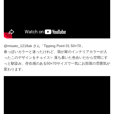
@misato_1218ak さん「Tipping Point 01 50×70」
春っぽいカラーと迷ったけれど、我が家のインテリアカラーが入
ったこのデザインをチョイス✨ 落ち着いた色合いだから空間にす
っと馴染み、存在感のある50×70サイズで一気にお部屋の雰囲気が
変わります。