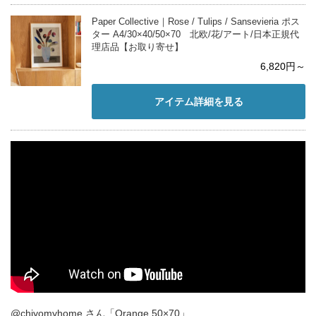
Paper Collective｜Rose / Tulips / Sansevieria ポス
ター A4/30×40/50×70 北欧/花/アート/日本正規代
理店品【お取り寄せ】
6,820円～
アイテム詳細を見る
@chiyomyhome さん「Orange 50×70」