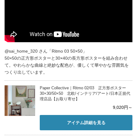
@sai_home_320 さん「Ritmo 03 50×50」
50×50の正方形ポスターと30×40の長方形ポスターを組み合わせ
て。やわらかな曲線と絶妙な配色が、優しくて華やかな雰囲気を
つくり出しています。
Paper Collective｜Ritmo 02/03 正方形ポスター
30×30/50×50 北欧/インテリア/アート/日本正規代
理店品【お取り寄せ】
9,020円～
アイテム詳細を見る