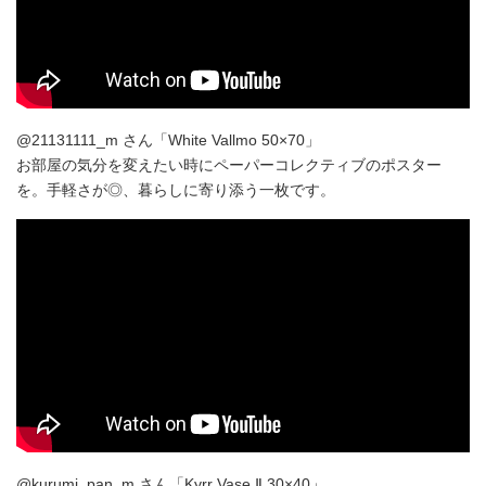
@21131111_m さん「White Vallmo 50×70」
お部屋の気分を変えたい時にペーパーコレクティブのポスター
を。手軽さが◎、暮らしに寄り添う一枚です。
@kurumi_pan_m さん「Kyrr Vase Ⅱ 30×40」