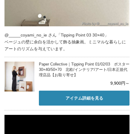
@_____coyami_no_ie さん「Tipping Point 03 30×40」
ベージュの壁に余白を活かして飾る抽象画。ミニマルな暮らしに
アートのリズムを与えています。
Paper Collective｜Tipping Point 01/02/03 ポスター
30×40/50×70 北欧/インテリア/アート/日本正規代
理店品【お取り寄せ】
9,900円～
アイテム詳細を見る