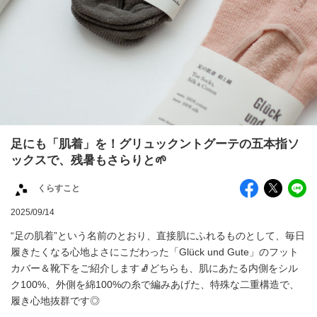
足にも「肌着」を！グリュックントグーテの五本指ソ
ックスで、残暑もさらりと🌱
くらすこと
2025/09/14
“足の肌着”という名前のとおり、直接肌にふれるものとして、毎日
履きたくなる心地よさにこだわった「Glück und Gute」のフット
カバー＆靴下をご紹介します🧦どちらも、肌にあたる内側をシル
ク100%、外側を綿100%の糸で編みあげた、特殊な二重構造で、
履き心地抜群です◎