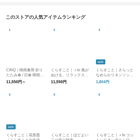
このストアの人気アイテムランキング
sale
CINQ｜晴雨兼用 折り
くらすこと｜＋to 風が
くらすこと｜さらっと
たたみ傘 / 日傘 晴雨兼
ぬける、リラックスブ
なめらかリネンソック
用傘［UVケア/紫外線
ラウス
ス［ギフト/贈り物］
11,550円～
11,550円
1,804円
対策/母の日］
sale
くらすこと｜花形皿
くらすこと｜ほどよい
くらすこと｜＋to コッ
「くらすことの生活道
二つ折り財布
トンリネンデニムワイ