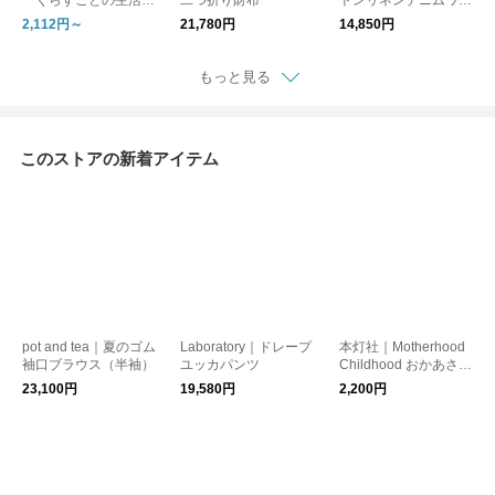
具 古い器の形シリー
ドパンツ
2,112円～
21,780円
14,850円
ズ」 ［ 15cm / 18cm
］
もっと見る
このストアの新着アイテム
pot and tea｜夏のゴム
Laboratory｜ドレープ
本灯社｜Motherhood
袖口ブラウス（半袖）
ユッカパンツ
Childhood おかあさん
って、なんだろう〈本
23,100円
19,580円
2,200円
灯社の本〉