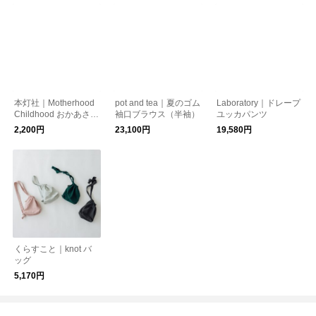
本灯社｜Motherhood
pot and tea｜夏のゴム
Laboratory｜ドレープ
Childhood おかあさん
袖口ブラウス（半袖）
ユッカパンツ
って、なんだろう〈本
2,200円
23,100円
19,580円
灯社の本〉
くらすこと｜knot バ
ッグ
5,170円