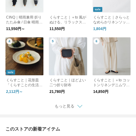
sale
CINQ｜晴雨兼用 折り
くらすこと｜＋to 風が
くらすこと｜さらっと
たたみ傘 / 日傘 晴雨兼
ぬける、リラックスブ
なめらかリネンソック
用傘［UVケア/紫外線
ラウス
ス［ギフト/贈り物］
11,550円～
11,550円
1,804円
対策/母の日］
sale
くらすこと｜花形皿
くらすこと｜ほどよい
くらすこと｜＋to コッ
「くらすことの生活道
二つ折り財布
トンリネンデニムワイ
具 古い器の形シリー
ドパンツ
2,112円～
21,780円
14,850円
ズ」 ［ 15cm / 18cm
］
もっと見る
このストアの新着アイテム