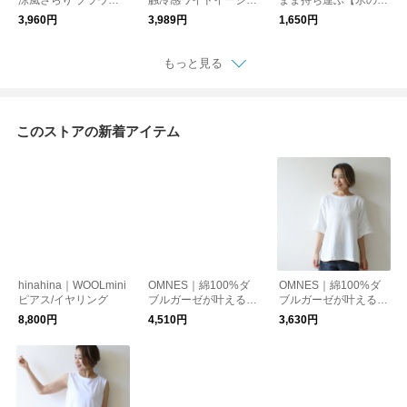
涼風さらり ブラウス
触冷感ワイドイージー
まま持ち運ぶ【氷の
半袖シャツ
パンツ スリット入り
う】アイスパック保冷
3,960円
3,989円
1,650円
剤 3wayスティックボ
トル【夏小物】
もっと見る
このストアの新着アイテム
hinahina｜WOOLmini
OMNES｜綿100%ダ
OMNES｜綿100%ダ
ピアス/イヤリング
ブルガーゼが叶える、
ブルガーゼが叶える、
軽やか涼し気フーディ
涼しさと優しい肌さわ
8,800円
4,510円
3,630円
ーベスト
りのフレアシャツ