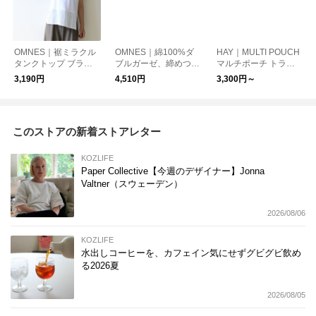
OMNES｜裾ミラクル
OMNES｜綿100%ダ
HAY｜MULTI POUCH
タンクトップ ブラも
ブルガーゼ、締めつけ
マルチポーチ トラベ
脇も気にならない
ゼロで美シルエット。
ルグッズ【日本正規代
3,190円
4,510円
3,300円～
涼し気コクーンイージ
理店品】 トラベルグ
ーパンツ
ッズ
このストアの新着ストアレター
KOZLIFE
Paper Collective【今週のデザイナー】Jonna
Valtner（スウェーデン）
2026/08/06
KOZLIFE
水出しコーヒーを、カフェイン気にせずグビグビ飲め
る2026夏
2026/08/05