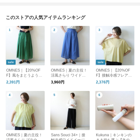
このストアの人気アイテムランキング
sale
sale
OMNES｜【20%OF
OMNES｜夏の主役！
OMNES｜【20%OF
F】風をまとうように
涼風さらり ワイドパ
F】接触冷感フレア袖
軽やかに。一枚で決ま
ンツ
Tシャツ 二の腕さり
2,391円
3,960円
2,376円
る主役ロングスカート
げカバー
OMNES｜夏の主役！
Sans Souci 34+｜接
Kukuna｜キンキンの