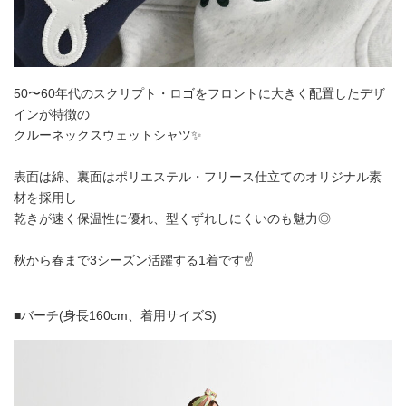
50〜60年代のスクリプト・ロゴをフロントに大きく配置したデザ
インが特徴の
クルーネックスウェットシャツ✨
表面は綿、裏面はポリエステル・フリース仕立てのオリジナル素
材を採用し
乾きが速く保温性に優れ、型くずれしにくいのも魅力◎
秋から春まで3シーズン活躍する1着です☝️
■バーチ(身長160cm、着用サイズS)