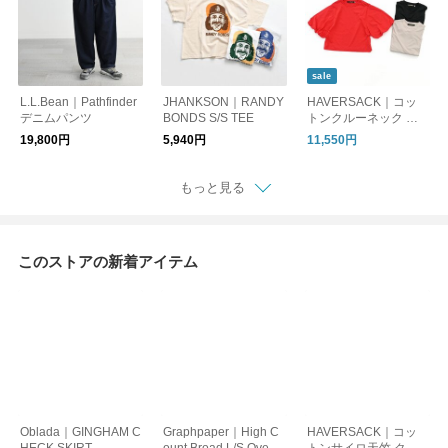
sale
L.L.Bean｜Pathfinder
JHANKSON｜RANDY
HAVERSACK｜コッ
デニムパンツ
BONDS S/S TEE
トンクルーネック バ
ルーンスリーブ半袖T
19,800円
5,940円
11,550円
シャツ - ナイモノねだ
り
もっと見る
このストアの新着アイテム
Oblada｜GINGHAM C
Graphpaper｜High C
HAVERSACK｜コッ
HECK SKIRT
ount Broad L/S Oversi
トンサイロ天竺 クル