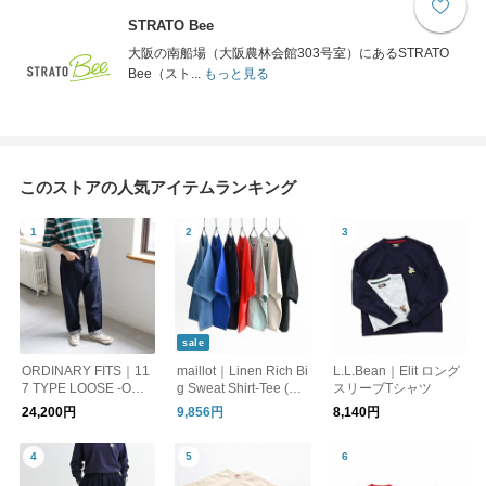
STRATO Bee
大阪の南船場（大阪農林会館303号室）にあるSTRATO
Bee（スト...
もっと見る
このストアの人気アイテムランキング
sale
ORDINARY FITS｜11
maillot｜Linen Rich Bi
L.L.Bean｜Elit ロング
7 TYPE LOOSE -ONE
g Sweat Shirt-Tee (リ
スリーブTシャツ
WASH
ネンリッチビッグスウ
24,200円
9,856円
8,140円
ェットシャツTee) MA
S-24117