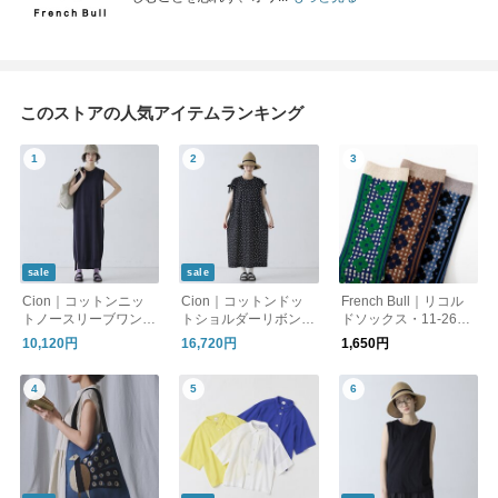
このストアの人気アイテムランキング
sale
sale
Cion｜コットンニッ
Cion｜コットンドッ
French Bull｜リコル
トノースリーブワンピ
トショルダーリボンワ
ドソックス・11-2625
ース・19-24114 サマ
ンピース・19-26113
9
10,120円
16,720円
1,650円
ーニット