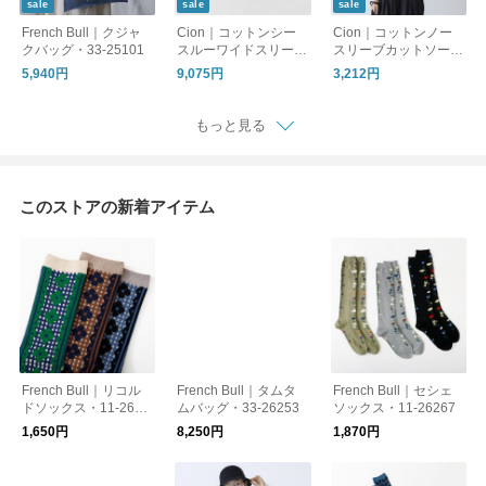
sale
sale
sale
French Bull｜クジャ
Cion｜コットンシー
Cion｜コットンノー
クバッグ・33-25101
スルーワイドスリーブ
スリーブカットソー・
シャツ・19-24105 半
19-24124
5,940円
9,075円
3,212円
袖
もっと見る
このストアの新着アイテム
French Bull｜リコル
French Bull｜タムタ
French Bull｜セシェ
ドソックス・11-2625
ムバッグ・33-26253
ソックス・11-26267
9
1,650円
8,250円
1,870円