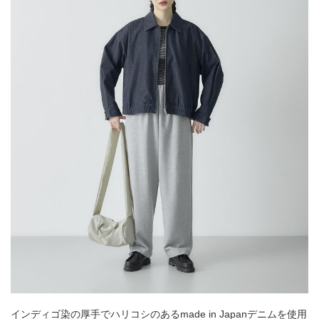
インディゴ染の厚手でハリコシのあるmade in Japanデニムを使用