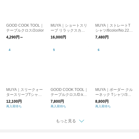
GOOD COOK TOOL｜
MUYA｜ショートスリ
MUYA｜ストレートT
テーブルクロス/2color
ーブ リラックスカー
シャツ/8color/No.221
ディガン/4color/No.25
4
4,290円～
16,000円
7,480円
72
MUYA｜スリークォー
GOOD COOK TOOL｜
MUYA｜ボーダー クル
タースリーブTシャツ/
テーブルクロス/D.kha
ーネック Tシャツ/3col
5color/No.2571
ki
or/No.2514
12,100円
7,800円
8,800円
再入荷待ち
再入荷待ち
再入荷待ち
もっと見る