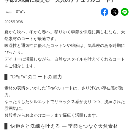
季節の境目に映える「大人のナチュラルコート」
D*g*y
2025/10/06
夏から秋へ、冬から春へ。移りゆく季節を快適に楽しむなら、天
然素材のコートが最適です。
吸湿性と通気性に優れたコットンや綿麻は、気温差のある時期に
ぴったり。
デイリーに活躍しながら、自然なスタイルを叶えてくれるコート
をご紹介します。
“D*g*y"のコートの魅力
素材の表情をいかした“Dgy”のコートは、さりげない存在感が魅
力。
ゆったりしたシルエットでリラックス感がありつつ、洗練された
雰囲気に。
普段着からお出かけコーデまで幅広く活躍します。
快適さと洗練を叶える ― 季節をつなぐ天然素材