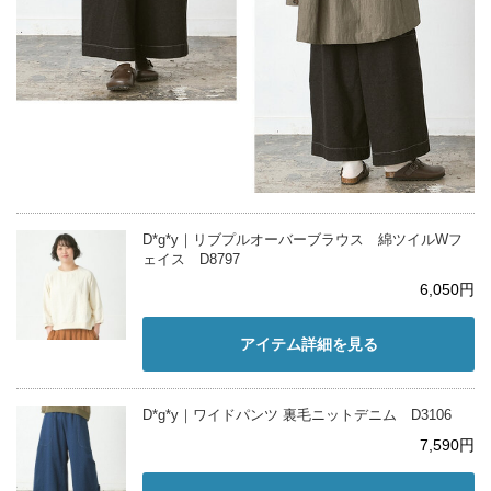
D*g*y｜リブプルオーバーブラウス 綿ツイルWフ
ェイス D8797
6,050円
アイテム詳細を見る
D*g*y｜ワイドパンツ 裏毛ニットデニム D3106
7,590円