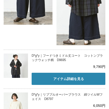
D*g*y｜フードつきミドル丈コート コットンブラ
ックウォッチ柄 D9695
9,790円
アイテム詳細を見る
D*g*y｜リブプルオーバーブラウス 綿ツイルWフ
ェイス D8797
6,050円