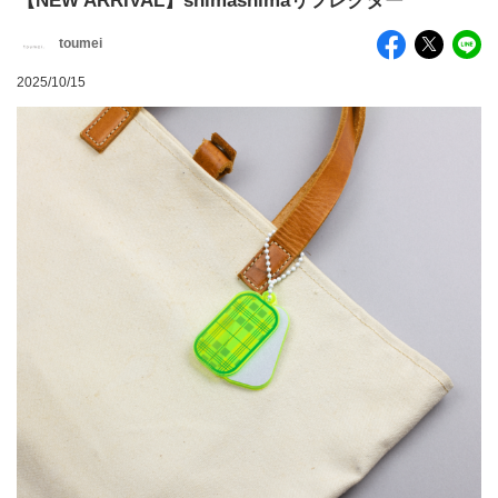
【NEW ARRIVAL】shimashimaリフレクター
toumei
2025/10/15