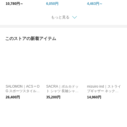
ト ショートスリーブ T
スニーカー シューズ
ブラ】フルブリーフor
10,780円～
6,050円
4,463円～
シャツ 無地 ボーダー
靴 HストリートOG 40
ミディブリーフ セッ
半袖Tシャツ PACK TE
3692 プーマ
ト アンダーウェア ブ
E 20SMSCU66 26SM
ラジャー パンツ ショ
もっと見る
SCU17 シンゾーン
ーツ 下着 オーガニッ
【CROUKA別注】
クバンブー ブーディ
ギフト
このストアの新着アイテム
SALOMON｜ACS + O
SACRA｜ポルカドッ
mizuiro ind｜ストライ
G スポーツスタイル
ト シャツ 長袖シャツ
プギャザー ネックシ
シューズ スニーカー
セットアップ POLKA
ャツ 長袖シャツ stripe
26,400円
35,200円
14,960円
靴 L47134400 サロモ
DOT'S SHIRT 126511
gather neck shirt 3-23
ン
072 サクラ
0138 ミズイロインド