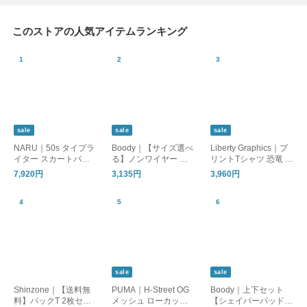
このストアの人気アイテムランキング
sale
sale
sale
NARU｜50s タイプラ
Boody｜【サイズ選べ
Liberty Graphics｜プ
イター スカートパン
る】ノンワイヤー シ
リントTシャツ 恐竜 ひ
ツ ワイドパンツ イー
ェイパーパッド付 ブ
まわり トラウト 熊 動
7,920円
3,135円
3,960円
ジーパンツ 661905 ナ
ラジャー ブラトップ
物 アートT 半袖 ユニ
ル
インナー 下着 肌着 ブ
セックス 26ss-tee185
ーディー
929 386 281 リバティ
ーグラフィックス
sale
sale
Shinzone｜【送料無
PUMA｜H-Street OG
Boody｜上下セット
料】パックT 2枚セッ
メッシュ ローカット
【シェイパーパッド付