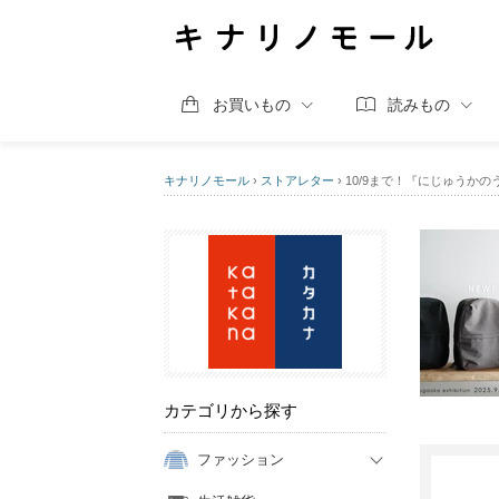
お買いもの
読みもの
キナリノモール
›
ストアレター
›
10/9まで！『にじゅうか
カテゴリから探す
ファッション