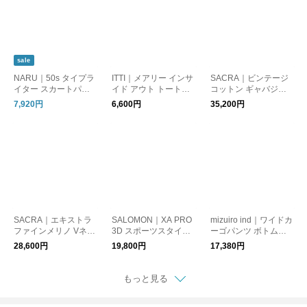
sale
NARU｜50s タイプラ
ITTI｜メアリー インサ
SACRA｜ビンテージ
イター スカートパン
イド アウト トートバ
コットン ギャバジン
ツ ワイドパンツ イー
ッグ ショルダー Mサ
パンツ ボトムス VINT
7,920円
6,600円
35,200円
ジーパンツ 661905 ナ
イズ 鞄 ユニセックス
AGE COTTON GABA
ル
MARY INSIDE OUT T
RDINE PANTS 12651
OTE-M ITTI-BAG-130-
8111 サクラ
CB-25Q3 CB-26Q1 イ
ッチ
SACRA｜エキストラ
SALOMON｜XA PRO
mizuiro ind｜ワイドカ
ファインメリノ Vネッ
3D スポーツスタイル
ーゴパンツ ボトムス
クトップ ショート メ
シューズ スニーカー
wide cargo PT 1-2600
28,600円
19,800円
17,380円
リノウール EXTRA-FI
エックスエープロ 3D
16A ミズイロインド
NE MERINO V/N TOP
靴 トレイルランニン
126536081 サクラ
グ L41617400 L4161
もっと見る
7500 サロモン