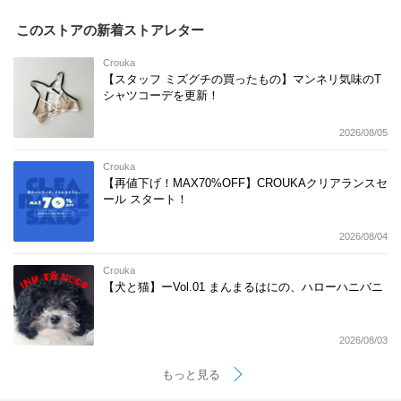
このストアの新着ストアレター
Crouka
【スタッフ ミズグチの買ったもの】マンネリ気味のT
シャツコーデを更新！
2026/08/05
Crouka
【再値下げ！MAX70%OFF】CROUKAクリアランスセ
ール スタート！
2026/08/04
Crouka
【犬と猫】ーVol.01 まんまるはにの、ハローハニバニ
2026/08/03
もっと見る