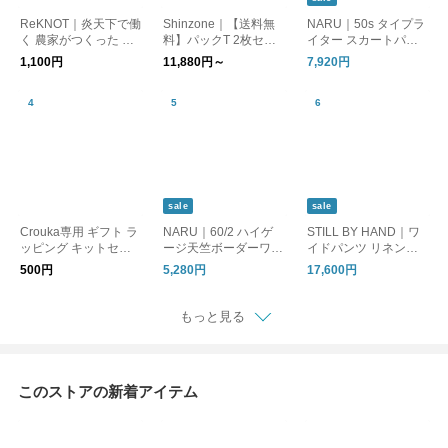
ReKNOT｜炎天下で働
Shinzone｜【送料無
NARU｜50s タイプラ
く 農家がつくった 手
料】パックT 2枚セッ
イター スカートパン
ぬぐい ハンカチ MFS
ト ショートスリーブ T
ツ ワイドパンツ イー
1,100円
11,880円～
7,920円
2610 リノット ギフト
シャツ 無地 ボーダー
ジーパンツ 661905 ナ
半袖Tシャツ PACK TE
ル
E 20SMSCU66 26SM
SCU17 シンゾーン
【CROUKA別注】
sale
sale
Crouka専用 ギフト ラ
NARU｜60/2 ハイゲ
STILL BY HAND｜ワ
ッピング キットセッ
ージ天竺ボーダーワイ
イドパンツ リネンパ
ト プレゼント 贈り物
ドTシャツ カットソー
ンツ タックパンツ PT
500円
5,280円
17,600円
Gift Wrapping クロー
667205BF ナル
01262WM スティルバ
カ
イハンド
もっと見る
このストアの新着アイテム