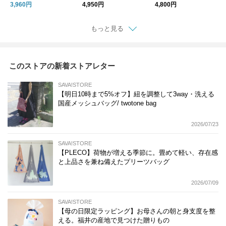
ップ
バッグ 3way（全5
3,960円
4,950円
4,800円
色）
もっと見る
このストアの新着ストアレター
SAVA!STORE
【明日10時まで5%オフ】紐を調整して3way・洗える
国産メッシュバッグ/ twotone bag
2026/07/23
SAVA!STORE
【PLECO】荷物が増える季節に。畳めて軽い、存在感
と上品さを兼ね備えたプリーツバッグ
2026/07/09
SAVA!STORE
【母の日限定ラッピング】お母さんの朝と身支度を整
える。福井の産地で見つけた贈りもの