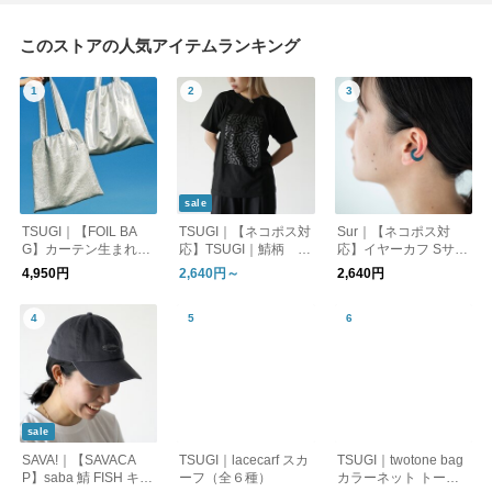
このストアの人気アイテムランキング
sale
TSUGI｜【FOIL BA
TSUGI｜【ネコポス対
Sur｜【ネコポス対
G】カーテン生まれの
応】TSUGI｜鯖柄 T
応】イヤーカフ Sサイ
シルバー トートバッ
シャツ 半袖シャツ
ズ（片売り）_SR-EC
4,950円
2,640円～
2,640円
グ（SHIWA/FLAT）
01 オケージョン
sale
SAVA!｜【SAVACA
TSUGI｜lacecarf スカ
TSUGI｜twotone bag
P】saba 鯖 FISH キャ
ーフ（全６種）
カラーネット トート