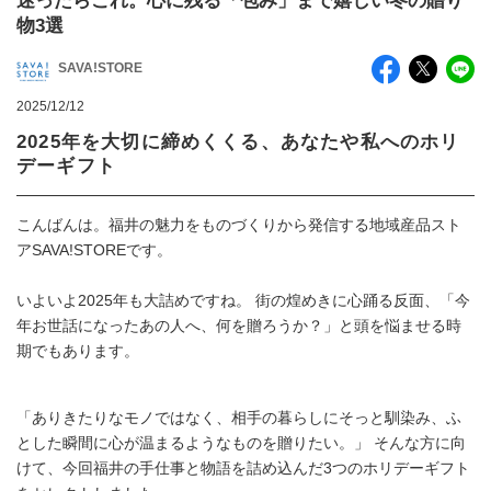
迷ったらこれ。心に残る「包み」まで嬉しい冬の贈り
物3選
SAVA!STORE
2025/12/12
2025年を大切に締めくくる、あなたや私へのホリ
デーギフト
こんばんは。福井の魅力をものづくりから発信する地域産品スト
アSAVA!STOREです。
いよいよ2025年も大詰めですね。 街の煌めきに心踊る反面、「今
年お世話になったあの人へ、何を贈ろうか？」と頭を悩ませる時
期でもあります。
「ありきたりなモノではなく、相手の暮らしにそっと馴染み、ふ
とした瞬間に心が温まるようなものを贈りたい。」 そんな方に向
けて、今回福井の手仕事と物語を詰め込んだ3つのホリデーギフト