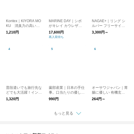
Kontex｜KIYORA MO
MARINE DAY｜シボ
NAGAE+｜リング シ
KU 消臭力の高いフ
がキレイ カウレザー
ルバー フリーサイ
ェイスタオル キヨラ
ショルダーバッグ MIN
ズ 錫(すず）ででき
1,210円
17,600円
3,300円～
モク kurashisha
I HAUS ブラック キ
たアクセサリー 指輪 1
再入荷待ち
ナリ kurashisha
0mm幅 15mm幅 20m
m幅 ユニセックス ナ
ガエプリュス
普段遣いでも旅行先な
薗部産業｜日本の手仕
オーサワジャパン｜胃
どでも大活躍！インド
事。口当たりの優しい
腸に優しい 有機玄米
綿ブロックプリント巾
ブナれんげ 15.5cm 木
粥 シリーズ kurashis
1,320円
990円
264円～
着 40cm×30cm「母
製 新生活 kurashis
ha
の日」「ギフト」kura
ha
shisha
もっと見る