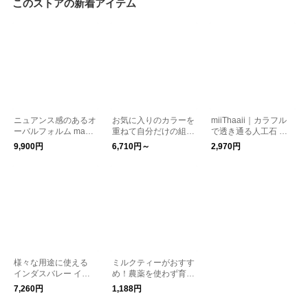
このストアの新着アイテム
ニュアンス感のあるオ
お気に入りのカラーを
miiThaaii｜カラフル
ーバルフォルム magia
重ねて自分だけの組み
で透き通る人工石 ス
|シルバーピアス #27
合わせに。 Palette 天
トーンキランチャーム
9,900円
6,710円～
2,970円
然石リング シルバー9
NO.2 kurashisha fogit
25 kurashisha
em
様々な用途に使える
ミルクティーがおすす
インダスバレー イン
め！農薬を使わず育て
ド綿ブロックプリント
られた ケニア山の紅
7,260円
1,188円
マルチカバー 150×23
茶 コロコロ茶葉 200g
4cm kurashisha
kurashisha