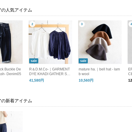
アの人気アイテム
sale
sale
k Buckle De
R＆D.M.Co-｜GARMENT
mature ha.｜bell hat - lam
E
ash- Denim05
DYE KHADI GATHER SM
b wool
C
OCK
41,580円
10,560円
1
アの新着アイテム