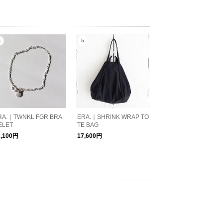
RA.｜TWNKL FGR BRA
ERA.｜SHRINK WRAP TO
ELET
TE BAG
2,100円
17,600円