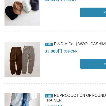
R＆D.M.Co-｜WOOL CASHIME
sale
33,880円
30%OFF
REPRODUCTION OF FOUND
sale
TRAINER