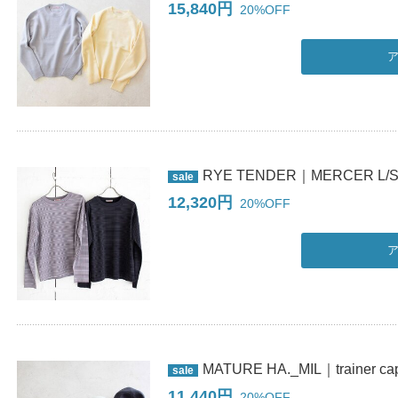
15,840円
20%OFF
RYE TENDER｜MERCER L/S
sale
12,320円
20%OFF
MATURE HA._MIL｜trainer cap 
sale
11,440円
20%OFF