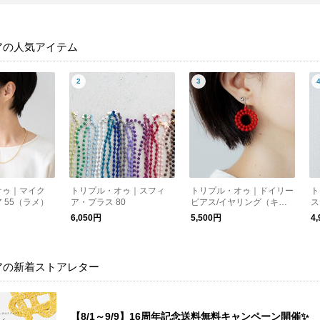
アの人気アイテム
オゥ｜マイク
トリプル・オゥ｜スフィ
トリプル・オゥ｜ドイリー
ト
 55（ラメ）
ア・プラス 80
ピアス/イヤリング（キュ
ス
プラ）
色
6,050円
5,500円
4
アの新着ストアレター
【8/1～9/9】16周年記念送料無料キャンペーン開催✨