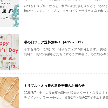
いつもトリプル・オゥをご利用いただきありがとうござい
施いたします。 トリプル・オゥのアクセサリーは糸で出来
とした着け心地が魅力✨ 汗ばむ季節はお洗濯もできるので、いつで
会にお買い物を楽しんで頂けた
母の日フェア送料無料！（4/15～5/13）
今年も母の日に向けて、特別なフェアを開催します。 気軽
無料！ 日頃の感謝をかたちにするこの機会に、心に残るギフトを選んでみません
日（水）10:00 ～ 5月13日（水）23:59 トリプル・オゥの軽くてやさしい糸のアクセサリーは、毎年母の日のプ
レゼントとして選んで頂いております。 そこで、今回は人
びの参考にしてみてください
トリプル・オゥ春の新作発売のお知らせ
2026/3/7（土）より春夏の新作が販売スタートとなりま
デザインやカラーを中心に、新作2型・新色2アイテムを発売いたします。 春らしい軽や
ルな装いにも寄り添う上品なラインナップ。 糸ならではの