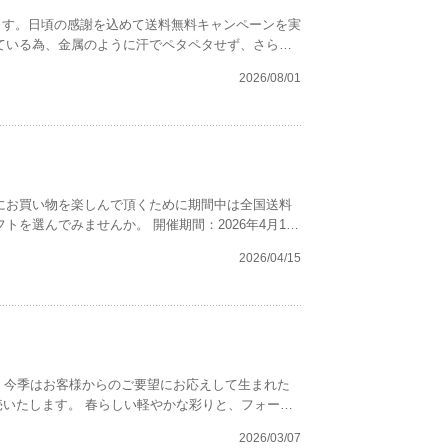
ます。日頃の感謝を込めて送料無料キャンペーンを実
ている為、金属のように汗でペタペタせず、さらっ
も清潔なまま身につけられます♪ ぜひこの機
2026/08/01
ら幸いです。 開催期間：2026年8月1日（土）10:00 ～ 9月9日（水）23:59
にお買い物を楽しんで頂くために期間中は全国送料
か。 開催期間：2026年4月15
2026/04/15
気アイテムベスト３をご紹介いたします♪ ギフト選
す！ 今季はお客様からのご要望にお応えして生まれた
かな彩りと、フォーマ
やさしさと軽やかさを、ぜひお楽しみください。
2026/03/07