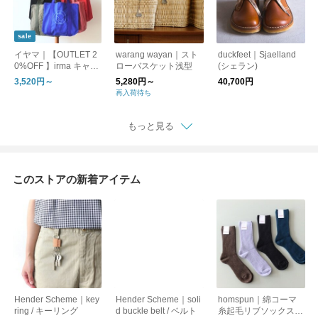
sale
イヤマ｜【OUTLET 2
warang wayan｜スト
duckfeet｜Sjaelland
0%OFF 】irma キャン
ローバスケット浅型
(シェラン)
バストートバッグ 各
3,520円～
5,280円～
40,700円
種
再入荷待ち
もっと見る
このストアの新着アイテム
Hender Scheme｜key
Hender Scheme｜soli
homspun｜綿コーマ
ring / キーリング
d buckle belt / ベルト
糸起毛リブソックス /