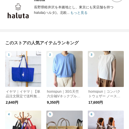
長野県軽井沢を本拠地とし、東京にも実店舗を持つ
haluta(ハルタ)。北欧...
もっと見る
このストアの人気アイテムランキング
イヤマ｜イヤマ｜【単
homspun｜30/1天竺
homspun｜コンパク
品注文限定で送料無
六分袖Vネックプルオ
トウェザー ノースリ
料】ブルートートバッ
ーバー
ーブ ブラウス
2,640円
9,350円
17,600円
グ