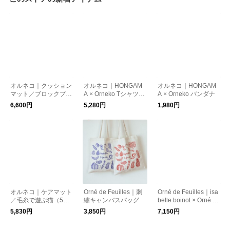
オルネコ｜クッション
オルネコ｜HONGAM
オルネコ｜HONGAM
マット／ブロックプリ
A × Orneko Tシャツ／
A × Orneko バンダナ
ント柄
NO HUMANS AND D
6,600円
5,280円
1,980円
OGS
オルネコ｜ケアマット
Orné de Feuilles｜刺
Orné de Feuilles｜isa
／毛糸で遊ぶ猫（50×
繍キャンバスバッグ
belle boinot × Orné de
70cm）
Feuilles Tシャツ
5,830円
3,850円
7,150円