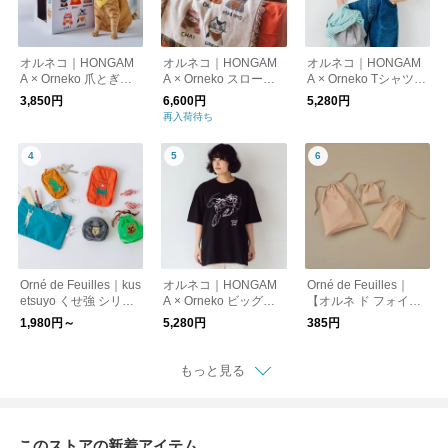
オルネコ｜HONGAM
オルネコ｜HONGAM
オルネコ｜HONGAM
A × Orneko 爪とぎネ
A × Orneko スローケ
A × Orneko Tシャツ／
コハウス
ット
CATS ARE THE BEST
3,850円
6,600円
5,280円
再入荷待ち
Orné de Feuilles｜kus
オルネコ｜HONGAM
Orné de Feuilles｜
etsuyo くせ強 シリー
A × Orneko ビッグシ
【オルネ ド フォイユ
ズ（ポーチ）
ルエットTシャツ
専用】ラッピングバッ
1,980円～
5,280円
385円
グ【誕生日】【プレゼ
ント】【ギフト】【ク
リスマス】【母の日】
もっと見る
このストアの新着アイテム