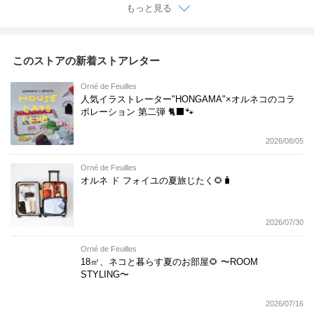
もっと見る
このストアの新着ストアレター
Orné de Feuilles
人気イラストレーター"HONGAMA"×オルネコの​コラ
ボレーション 第二弾 🐈‍⬛🐾
2026/08/05
Orné de Feuilles
オルネ ド フォイユの夏旅じたく🌻🧳
2026/07/30
Orné de Feuilles
18㎡、ネコと暮らす夏のお部屋🌻 〜ROOM
STYLING〜
2026/07/16