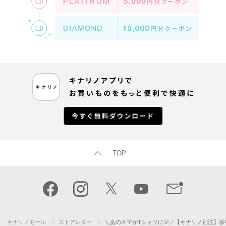
TOP
キナリノモール
ストアレター
＼あのネマがTシャツに💡／【キナリノ別注】坂