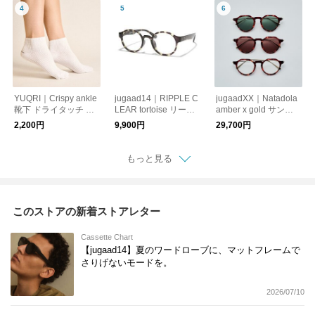
ペック【母の日】
外線カット 偏光調光
レンズ 紫外線カット
母の日 ギフト
老眼鏡
YUQRI｜Crispy ankle
jugaad14｜RIPPLE C
jugaadXX｜Natadola
靴下 ドライタッチ 蒸
LEAR tortoise リーデ
amber x gold サング
れない靴下 サマーソ
ィンググラス 日本製
ラス 日本製 鯖江 かけ
2,200円
9,900円
29,700円
ックス リラックス 消
鯖江 かけ心地 スト
心地 ストレスフリー
臭効果 機能性 ハイス
レスフリー 機能性レ
軽量 機能性レンズ 調
ペック 蒸れない【母
ンズ 紫外線カット 老
光レンズ 紫外線カッ
もっと見る
の日】
眼鏡 母の日 ギフト
ト
このストアの新着ストアレター
Cassette Chart
【jugaad14】夏のワードローブに、マットフレームで
さりげないモードを。
2026/07/10