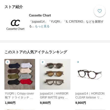
ストア紹介
Cassette Chart
「jugaad14」「YUQRI」「IL CRITERIO」などを展開す
る...
もっと見る
このストアの人気アイテムランキング
YUQRI｜Crispy cover
jugaad14｜HARBOR
jugaad14｜HORIZON
靴下 ドライタッチ 蒸
GRIP MATTE grey サ
CLEAR tortoise リー
れない靴下 サマーソ
ングラス 日本製 鯖江
ディンググラス 日本
1,980円
9,900円
9,900円
ックス リラックス 消
かけ心地 ストレスフ
製 鯖江 かけ心地 ス
臭効果 機能性 ハイス
リー 機能性レンズ 紫
トレスフリー 機能性