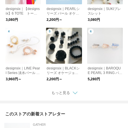
designsix｜【designs
designsix｜PEARLシ
designsix｜SUKIブレ
ix】6 TOTE トート
リーズ パール オケー
スレット
バッグ
ジョン アクセサリー
3,080円
2,200円～
3,080円
designsix｜LINE Pear
designsix｜BLACKシ
designsix｜BAROQU
l Series 淡水パール バ
リーズ オケージョン
E PEARL 3 RING バロ
ロックパール ネック
ブラック アクセサリ
ックパール ビーズ リ
3,960円～
2,200円～
5,280円
レス ピアス
ー
ング
もっと見る
このストアの新着ストアレター
GATHER