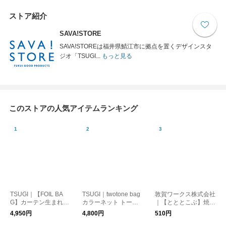
ストア紹介
SAVA!STORE
SAVA!STOREは福井県鯖江市に拠点を置くデザインスタ
ジオ「TSUGI...
もっと見る
このストアの人気アイテムランキング
TSUGI｜【FOIL BA
TSUGI｜twotone bag
敦賀ワークス株式会社
G】カーテン生まれの
カラーネット トート
｜【とととこぶ】焼き
シルバー トートバッ
バッグ 3way（全5
鯖節とアオサが香る浅
4,950円
4,800円
510円
グ（SHIWA/FLAT）
色）
漬け塩（110g）