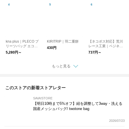
kna plus｜PLECO プ
KIRITRIP｜羽二重餅
【ネコポス対応】荒川
リーツバッグ エコバ
レース工業｜ベジネッ
430円
ッグ_Lサイズ（全23
ト
5,280円～
737円～
色）
もっと見る
このストアの新着ストアレター
SAVA!STORE
【明日10時まで5%オフ】紐を調整して3way・洗える
国産メッシュバッグ/ twotone bag
2026/07/23