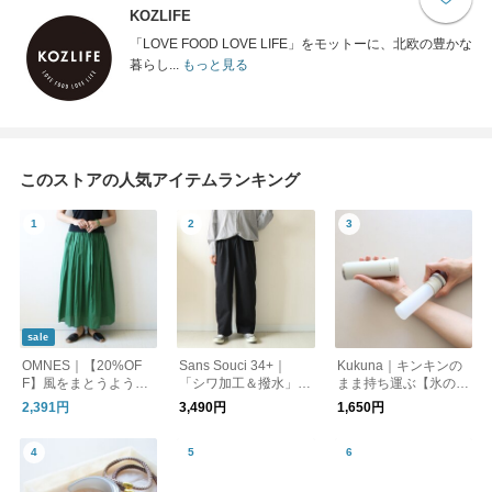
KOZLIFE
「LOVE FOOD LOVE LIFE」をモットーに、北欧の豊かな
暮らし...
もっと見る
このストアの人気アイテムランキング
sale
OMNES｜【20%OF
Sans Souci 34+｜
Kukuna｜キンキンの
F】風をまとうように
「シワ加工＆撥水」ス
まま持ち運ぶ【氷の
軽やかに。一枚で決ま
トレッチ きれいめパ
う】アイスパック保冷
2,391円
3,490円
1,650円
る主役ロングスカート
ンツ
剤 3wayスティックボ
トル【夏小物】