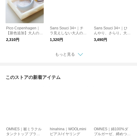
Pico Copenhagen｜
Sans Souci 34+｜チ
Sans Souci 34+｜ひ
【新色追加】大人の余
ラ見えしない大人のコ
んやり、さらり。大人
裕バングルAsha
ットンタンクトップ
の接触冷感Vネックカ
2,310円
1,320円
3,490円
ーディガン
もっと見る
このストアの新着アイテム
OMNES｜裾ミラクル
hinahina｜WOOLmini
OMNES｜綿100%ダ
タンクトップ ブラも
ピアス/イヤリング
ブルガーゼ、締めつけ