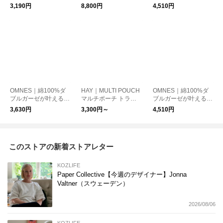
脇も気にならない
ゼロで美シルエット。
3,190円
8,800円
4,510円
涼し気コクーンイージ
ーパンツ
OMNES｜綿100%ダ
HAY｜MULTI POUCH
OMNES｜綿100%ダ
ブルガーゼが叶える、
マルチポーチ トラベ
ブルガーゼが叶える、
涼しさと優しい肌ざわ
ルグッズ【日本正規代
軽やか涼し気フーディ
3,630円
3,300円～
4,510円
りのフレアシャツ
理店品】 トラベルグ
ーベスト
ッズ
このストアの新着ストアレター
KOZLIFE
Paper Collective【今週のデザイナー】Jonna
Valtner（スウェーデン）
2026/08/06
KOZLIFE