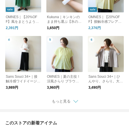
sale
sale
OMNES｜【20%OF
Kukuna｜キンキンの
OMNES｜【20%OF
F】風をまとうように
まま持ち運ぶ【氷の
F】接触冷感フレア袖
軽やかに。一枚で決ま
う】アイスパック保冷
Tシャツ 二の腕さり
2,391円
1,650円
2,376円
る主役ロングスカート
剤 3wayスティックボ
げカバー
トル【夏小物】
Sans Souci 34+｜接
OMNES｜夏の主役！
Sans Souci 34+｜ひ
触冷感ワイドイージー
涼風さらり ブラウス
んやり、さらり。大人
パンツ スリット入り
半袖シャツ
の接触冷感Vネックカ
3,989円
3,960円
3,490円
ーディガン
もっと見る
このストアの新着アイテム