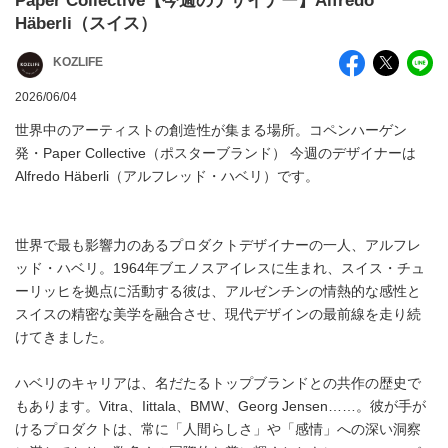
Paper Collective【今週のデザイナー】Alfredo
Häberli（スイス）
KOZLIFE
2026/06/04
世界中のアーティストの創造性が集まる場所。コペンハーゲン
発・Paper Collective（ポスターブランド） 今週のデザイナーは
Alfredo Häberli（アルフレッド・ハベリ）です。
世界で最も影響力のあるプロダクトデザイナーの一人、アルフレ
ッド・ハベリ。1964年ブエノスアイレスに生まれ、スイス・チュ
ーリッヒを拠点に活動する彼は、アルゼンチンの情熱的な感性と
スイスの精密な美学を融合させ、現代デザインの最前線を走り続
けてきました。
ハベリのキャリアは、名だたるトップブランドとの共作の歴史で
もあります。Vitra、Iittala、BMW、Georg Jensen……。彼が手が
けるプロダクトは、常に「人間らしさ」や「感情」への深い洞察