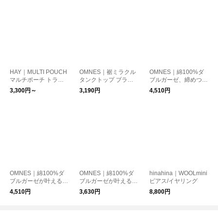
HAY｜MULTI POUCH
OMNES｜裾ミラクル
OMNES｜綿100%ダ
マルチポーチ トラベ
タンクトップ ブラも
ブルガーゼ、締めつけ
ルグッズ【日本正規代
脇も気にならない
ゼロで美シルエット。
3,300円～
3,190円
4,510円
理店品】 トラベルグ
涼し気コクーンイージ
ッズ
ーパンツ
OMNES｜綿100%ダ
OMNES｜綿100%ダ
hinahina｜WOOLmini
ブルガーゼが叶える、
ブルガーゼが叶える、
ピアス/イヤリング
軽やか涼し気フーディ
涼しさと優しい肌さわ
4,510円
3,630円
8,800円
ーベスト
りのフレアシャツ