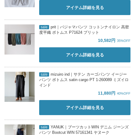
アイテム詳細を見る
prit｜パジャマパンツ コットンナイロン 高密
sale
度平織 ボトムス P71624 プリット
10,582円
35%OFF
アイテム詳細を見る
mizuiro ind｜サテン カーゴパンツ イージー
sale
パンツ ボトムス satin cargo PT 1-260089 ミズイロ
インド
11,880円
40%OFF
アイテム詳細を見る
YANUK｜ブーツカットWIN デニム ジーンズ
sale
パンツ Bootcut WIN 57161341 ヤヌーク