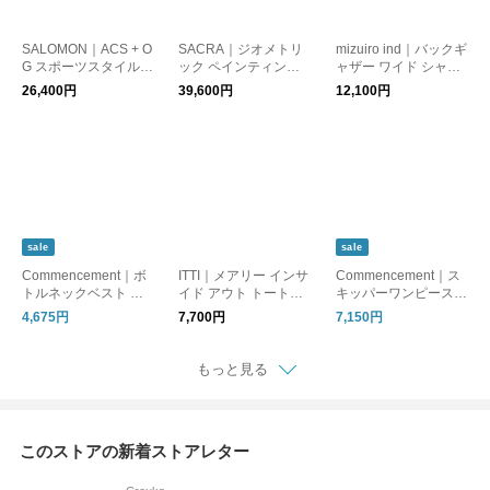
SALOMON｜ACS + O
SACRA｜ジオメトリ
mizuiro ind｜バックギ
G スポーツスタイル
ック ペインティング
ャザー ワイド シャツ
シューズ スニーカー
パンツ ワイドパンツ
長袖シャツ ブラウス
26,400円
39,600円
12,100円
靴 L47134400 サロモ
ボトムス GEOMETRI
トップス 1-238975 ミ
ン
C PAINTING PANTS 1
ズイロインド
26517112 サクラ
sale
sale
Commencement｜ボ
ITTI｜メアリー インサ
Commencement｜ス
トルネックベスト 重
イド アウト トートバ
キッパーワンピース S
ね着 BOTTLENECK V
ッグ ショルダー Lサイ
kipper onepiece Vネ
4,675円
7,700円
7,150円
EST C-244 コメンス
ズ 鞄 ユニセックス M
ック ロング レイヤー
メント
ARY INSIDE OUT TO
ド C-255 コメンスメ
TE-L ITTI-BAG-131-C
ント
もっと見る
B 25Q3 13126Q1 イ
ッチ
このストアの新着ストアレター