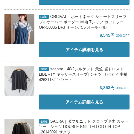
ORCIVAL｜ボートネック ショートスリーブ
sale
プルオーバー ボーダー 半袖 Tシャツ カットソー
OR-C0335 BFJ オーシバル オーチバル
6,545円
30%OFF
アイテム詳細を見る
sosotto｜40/2シルケット 天竺 裾ドロスト
sale
LIBERTY ギャザースリーブTシャツ リバティ 半袖
42631132 ソソット
6,853円
30%OFF
アイテム詳細を見る
SACRA｜ダブルニット クロップド丈 カット
sale
ソー Tシャツ DOUBLE KNITTED CLOTH TOP
126145091 サクラ