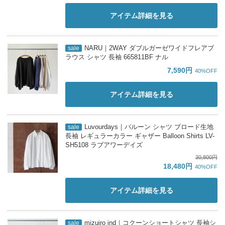
アイテム詳細を見る
NARU｜2WAY ダブルガーゼワイドフレアブ
sale
ラウス シャツ 長袖 665811BF ナル
7,590円
40%OFF
アイテム詳細を見る
Luvourdays｜バルーン シャツ ブロード生地
sale
長袖 レギュラーカラー ギャザー Balloon Shirts LV-
SH5108 ラブアワーデイズ
30,800円
18,480円
40%OFF
アイテム詳細を見る
mizuiro ind｜コクーンショートシャツ 長袖シ
sale