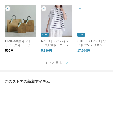
2610 リノット ギフト
シャツ 無地 ボーダー
ジーパンツ 661905 ナ
半袖Tシャツ PACK TE
ル
E 20SMSCU66 26SM
SCU17 シンゾーン
【CROUKA別注】
sale
sale
Crouka専用 ギフト ラ
NARU｜60/2 ハイゲ
STILL BY HAND｜ワ
ッピング キットセッ
ージ天竺ボーダーワイ
イドパンツ リネンパ
ト プレゼント 贈り物
ドTシャツ カットソー
ンツ タックパンツ PT
500円
5,280円
17,600円
Gift Wrapping クロー
667205BF ナル
01262WM スティルバ
カ
イハンド
もっと見る
このストアの新着アイテム