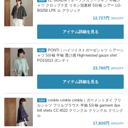
LE GLAZIK｜オープンカラーシャツ 半袖シ
sale
ャツ クロップド丈 リネン混素材 5分袖 シアー LG-
B0258 LPK ル グラジック
12,727円
35%OFF
アイテム詳細を見る
PONTI｜ハイツイストガーゼシャツ シアーシ
sale
ャツ 5分袖 半袖 透け感 High-twisted gauze shirt
PO1S013 ポンティ
23,760円
40%OFF
アイテム詳細を見る
crinkle crinkle crinkle｜ガーメントダイ フリ
sale
ルシャツ フリルブラウス 半袖 5分袖 garment dye
frill shirts CC-4522 クリンクル クリンクル クリンク
ル
17,820円
40%OFF