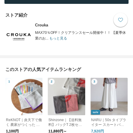
ストア紹介
Crouka
MAX70％OFF！クリアランスセール開催中！！ 【夏季休
業のお...
もっと見る
このストアの人気アイテムランキング
sale
ReKNOT｜炎天下で働
Shinzone｜【送料無
NARU｜50s タイプラ
く 農家がつくった 手
料】パックT 2枚セッ
イター スカートパン
ぬぐい ハンカチ MFS
ト ショートスリーブ T
ツ ワイドパンツ イー
1,100円
11,880円～
7,920円