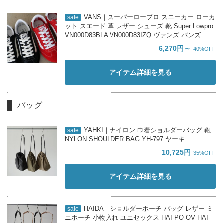
VANS｜スーパーロープロ スニーカー ローカ
sale
ット スエード 革 レザー シューズ 靴 Super Lowpro
VN000D83BLA VN000D83IZQ ヴァンズ バンズ
6,270円～
40%OFF
アイテム詳細を見る
バッグ
YAHKI｜ナイロン 巾着ショルダーバッグ 鞄
sale
NYLON SHOULDER BAG YH-797 ヤーキ
10,725円
35%OFF
アイテム詳細を見る
HAIDA｜ショルダーポーチ バッグ レザー ミ
sale
ニポーチ 小物入れ ユニセックス HAI-PO-OV HAI-