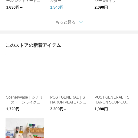
ール レクトトートバ
ルダー
ワー 3タイプ
ッグ
3,630円～
1,540円
2,090円
もっと見る
このストアの新着アイテム
Sceneryvase｜シナリ
POST GENERAL｜S
POST GENERAL｜S
ー ストーンライクミ
HARON PLATE / シャ
HARON SOUP CUP 3
ニポット
ロン プレート 215m
00ml / シャロン スー
1,320円
2,200円～
1,980円
m/250mm
プカップ 300ml