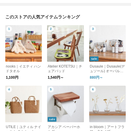
このストアの人気アイテムランキング
sale
nooks｜イエティ ハン
Atelier KOTETSU｜チ
Dusaule｜Dusaule(デ
ドタオル
ェアパッド
ュソール) オーバルバ
ッグ/レクトバッグ
1,100円
1,540円～
880円～
sale
UTILE｜ユティル ナイ
アカシア ペーパーホ
in bloom｜アートフラ