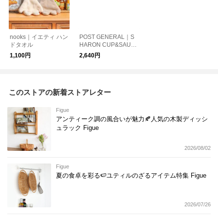
nooks｜イエティ ハン
POST GENERAL｜S
ドタオル
HARON CUP&SAUC
ER 210ml / シャロン
1,100円
2,640円
カップ&ソーサー 210
ml
このストアの新着ストアレター
Figue
アンティーク調の風合いが魅力🍂人気の木製ディッシ
ュラック Figue
2026/08/02
Figue
夏の食卓を彩る🍉ユティルのざるアイテム特集 Figue
2026/07/26