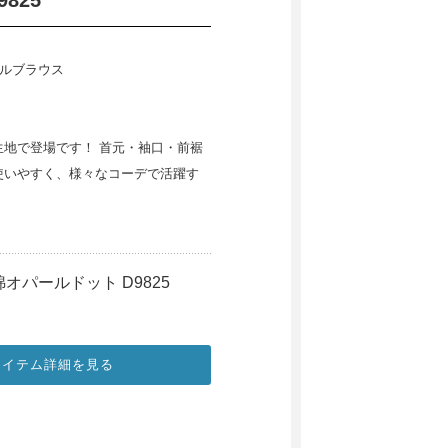
825
プルブラウス
生地で登場です！ 首元・袖口・前裾
使いやすく、様々なコーデで活躍す
オパールドット D9825
アイテム詳細を見る