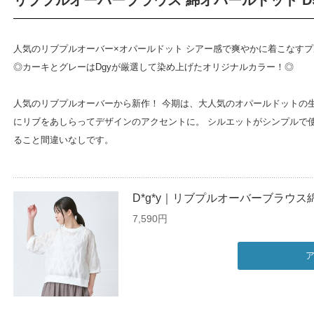
リブプルオーバーブラウス 綿オパールドット D9
人気のリブプルオーバー×オパールドット シアー感で爽やかに着こなす
◎カーキとグレーはDgyが厳選して染め上げたオリジナルカラー！◎
人気のリブプルオーバーから新作！ 今期は、大人気のオパールドットの
にリブをあしらってデザインのアクセントに。 シルエットがシンプルで
ること間違いなしです。
D*g*y｜リブプルオーバーブラウス綿
7,590円