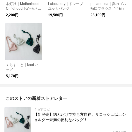
本灯社｜Motherhood
Laboratory｜ドレープ
pot and tea｜夏のゴム
Childhood おかあさん
ユッカパンツ
袖口ブラウス（半袖）
って、なんだろう〈本
2,200円
19,580円
23,100円
灯社の本〉
くらすこと｜knot バ
ッグ
5,170円
このストアの新着ストアレター
くらすこと
【新発売】結ぶだけで持ち方自在。サコッシュ以上シ
ョルダー未満の便利なバッグ！