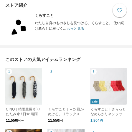
ストア紹介
くらすこと
わたし自身のものさしを見つける、くらすこと。 使い続
け暮らしに根づく...
もっと見る
このストアの人気アイテムランキング
sale
CINQ｜晴雨兼用 折り
くらすこと｜＋to 風が
くらすこと｜さらっと
たたみ傘 / 日傘 晴雨兼
ぬける、リラックスブ
なめらかリネンソック
用傘［UVケア/紫外線
ラウス
ス［ギフト/贈り物］
11,550円～
11,550円
1,804円
対策/母の日］