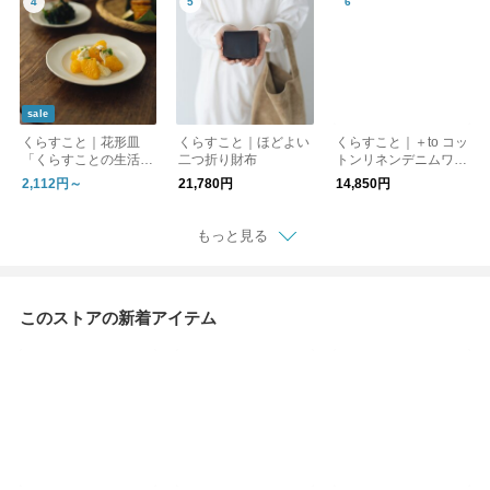
sale
くらすこと｜花形皿
くらすこと｜ほどよい
くらすこと｜＋to コッ
「くらすことの生活道
二つ折り財布
トンリネンデニムワイ
具 古い器の形シリー
ドパンツ
2,112円～
21,780円
14,850円
ズ」 ［ 15cm / 18cm
］
もっと見る
このストアの新着アイテム