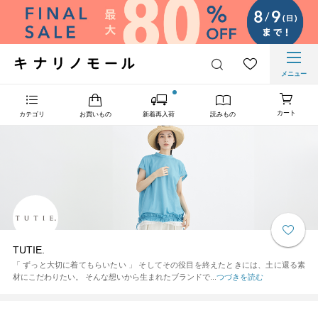
メニュー
カート
カテゴリ
お買いもの
新着再入荷
読みもの
TUTIE.
「 ずっと大切に着てもらいたい 」 そしてその役目を終えたときには、土に還る素
材にこだわりたい。 そんな想いから生まれたブランドで...
つづきを読む