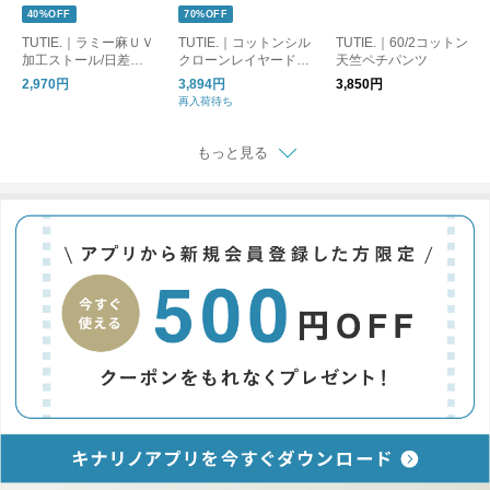
40%OFF
70%OFF
TUTIE.｜ラミー麻ＵＶ
TUTIE.｜コットンシル
TUTIE.｜60/2コットン
加工ストール/日差し
クローンレイヤードプ
天竺ペチパンツ
対策・UVケア・麻・
ルオーバー
2,970円
3,894円
3,850円
天然素材
再入荷待ち
もっと見る