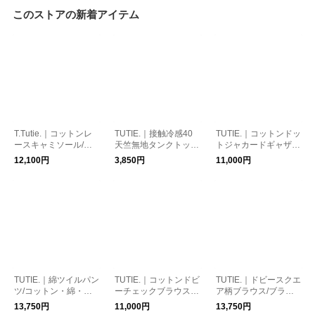
このストアの新着アイテム
T.Tutie.｜コットンレ
TUTIE.｜接触冷感40
TUTIE.｜コットンドッ
ースキャミソール/コ
天竺無地タンクトッ
トジャカードギャザー
ットンレース・レー
プ/カットソー・タン
ブラウス/トップス・
12,100円
3,850円
11,000円
ス・キャミソール・レ
クトップ・接触冷感・
コットン・ドット・水
イヤード・コットン
コットン・綿
玉・長袖シャツ
TUTIE.｜綿ツイルパン
TUTIE.｜コットンドビ
TUTIE.｜ドビースクエ
ツ/コットン・綿・ツ
ーチェックブラウス/
ア柄ブラウス/ブラウ
イル・ボトムス・丈が
トップス・コットン・
ス・トップス・コット
13,750円
11,000円
13,750円
選べる
シアーチェック・綿・
ン・長袖シャツ・幾何