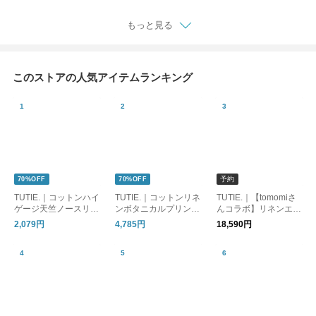
長袖シャツ
学柄
もっと見る
このストアの人気アイテムランキング
予約
70%OFF
70%OFF
TUTIE.｜コットンハイ
TUTIE.｜コットンリネ
TUTIE.｜【tomomiさ
ゲージ天竺ノースリー
ンボタニカルプリント
んコラボ】リネンエア
ブプルオーバー
パンツ
ーウォッシュフリルブ
2,079円
4,785円
18,590円
ラウス / 9月下旬発送 /
受注再販売 /長袖シャ
ツ