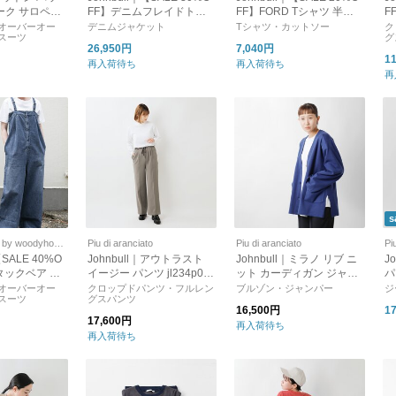
ーク サロペッ
FF】デニムフレイドトラ
FF】FORD Tシャツ 半袖T
F
-mn
ッカージャケット jl254l01
シャツ フォトTシャツ jt25
ニ
オーバーオー
デニムジャケット
Tシャツ・カットソー
ク
スーツ
グ
2c13
ト
26,950円
7,040円
ス
1
再入荷待ち
再入荷待ち
再
s
SOLAMONAT by woodyhouse
Piu di aranciato
Piu di aranciato
Pi
【SALE 40%O
Johnbull｜アウトラスト
Johnbull｜ミラノ リブ ニ
J
タックベア サ
イージー パンツ jl234p05-
ット カーディガン ジャケ
パ
ディース パン
ms
ット jl233l19-yo
オーバーオー
クロップドパンツ・フルレン
ブルゾン・ジャンパー
ジ
スーツ
グスパンツ
 オーバーオー
16,500円
1
ン jl251p2
17,600円
再入荷待ち
再入荷待ち