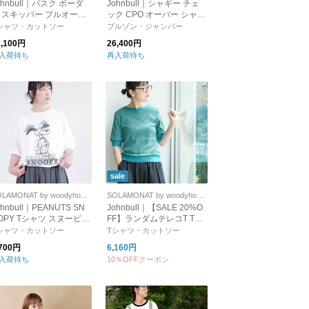
ohnbull｜バスク ボーダ
Johnbull｜シャギー チェ
 スキッパー プルオーバ
ック CPO オーバー シャツ
jl231c13-tr
コート jl234l23-ms
シャツ・カットソー
ブルゾン・ジャンパー
2,100円
26,400円
入荷待ち
再入荷待ち
sale
SOLAMONAT by woodyhouse
SOLAMONAT by woodyhouse
ohnbull｜PEANUTS SN
Johnbull｜【SALE 20%O
OPY Tシャツ スヌーピー
FF】ランダムテレコT Tシ
242c01
ャツ カットソー トップス j
シャツ・カットソー
Tシャツ・カットソー
l252c01
,700円
6,160円
入荷待ち
10％OFFクーポン