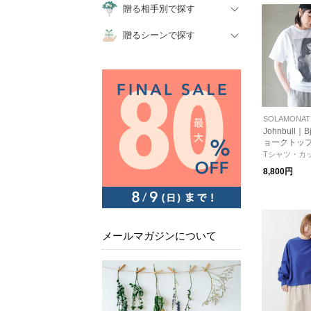
贈る相手別で探す
贈るシーンで探す
Johnbull｜Bj
ョークトップ
トソー Tシャツ
Tシャツ・カ
8,800円
メールマガジンについて