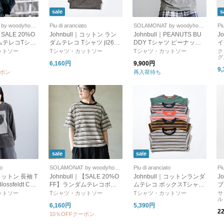
sale
s
SOLAMONAT by woodyhouse
Piu di aranciato
SOLAMONAT by woodyhouse
Pi
【SALE 20%O
Johnbull｜コットン ラン
Johnbull｜PEANUTS BU
J
ムテレコTシャ
ダムテレコ Tシャツ jl261c
DDY Tシャツ ピーナッツ
イ
ップス カットソ
11
バディ 半袖 カットソー プ
6
ットソー
Tシャツ・カットソー
Tシャツ・カットソー
ク
グ
 ボーダー jl2
リントT jt261c02
6,160円
9,900円
9
ーポン
再入荷待ち
sale
sale
to
SOLAMONAT by woodyhouse
Piu di aranciato
Pi
｜コットン 長袖 T
Johnbull｜【SALE 20%O
Johnbull｜コットンランダ
J
ossfeldt Cuc
FF】ランダムテレコボッ
ムテレコ ボックスTシャツ
ブ
taurea Rutheni
クスTシャツ 半袖 トップ
jl261c12
n
ットソー
Tシャツ・カットソー
Tシャツ・カットソー
サ
ル
3c07-09
ス カットソー レディース
6,160円
5,390円
ボーダー jl261c12
2
10％OFFクーポン