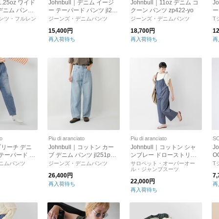
11.25oz ワイド
Johnbull｜デニム イージ
Johnbull｜11oz デニム コ
J
ニム パンツ j
ー テーパード パンツ jl231
クーン パンツ zp422-yo
ー
me1-mn
p24-ms
ー 
ンツ・フルレン
ジーンズ・デニムパンツ
ジーンズ・デニムパンツ
T
15,400円
18,700円
1
再入荷待ち
再入荷待ち
再
to
Piu di aranciato
Piu di aranciato
｜ブリーチ デニ
Johnbull｜コットン カー
Johnbull｜コットン シャ
J
 テーパード パ
ブ デニム パンツ jl251p09
ンブレー ドローストリン
O
4-17000-ms
-29-fn
グ サロペット jl252p22-tr
jt
ニムパンツ
ジーンズ・デニムパンツ
サロペット・オーバーオー
T
ル・ジャンプスーツ
26,400円
7
22,000円
再入荷待ち
再
再入荷待ち