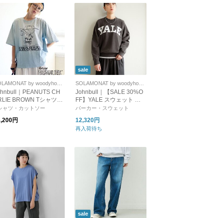
sale
SOLAMONAT by woodyhouse
SOLAMONAT by woodyhouse
ohnbull｜PEANUTS CH
Johnbull｜【SALE 30%O
RLIE BROWN Tシャツ
FF】YALE スウェット プ
ーナッツ チャーリーブ
ルオーバー トレーナー カ
シャツ・カットソー
パーカー・スウェット
ウン 半袖 カットソー プ
ットソー 裏毛 レディース
3,200円
12,320円
ントT スヌーピー jt263c
メンズ ユニセックス jt254
再入荷待ち
2
c10
sale