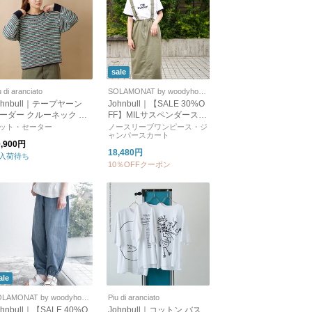
sale
u di aranciato
SOLAMONAT by woodyhouse
ohnbull｜テープヤーン
Johnbull｜【SALE 30%O
ーダー クルーネック プ
FF】MILサスペンダースカ
ルオーバー jl241n04-yo
ート レディース ボトムス
ット・セーター
ノースリーブワンピース・ジ
ャンパースカート
オーバーオール サロペッ
0,900円
ト jl261k01
18,480円
入荷待ち
10％OFFクーポン
ale
SOLAMONAT by woodyhouse
Piu di aranciato
ohnbull｜【SALE 40%O
Johnbull｜コットン バス