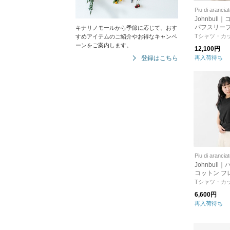
Piu di arancia
Johnbull
パフスリーブ
キナリノモールから季節に応じて、おす
ー jl251c05
Tシャツ・カ
すめアイテムのご紹介やお得なキャンペ
ーンをご案内します。
12,100円
登録はこちら
再入荷待ち
Piu di arancia
Johnbul
コットン フ
ブ プルオーバー
Tシャツ・カ
mn
6,600円
再入荷待ち