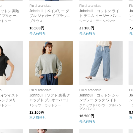
to
Piu di aranciato
Piu di aranciato
Pi
｜コットン 梨地
Johnbull｜ペイズリー ダ
Johnbull｜コットン ライ
J
 プルオーバ
ブル ジャガード ブラウス j
ト デニム イージー パンツ
ン
-mn
l231s02-mn
jl243p04-mn
2c
ットソー
ブラウス
ジーンズ・デニムパンツ
T
16,500円
23,100円
7
再入荷待ち
再入荷待ち
再
to
Piu di aranciato
Piu di aranciato
Pi
l｜ハイツイスト
Johnbull｜ソフト 裏毛 ク
Johnbull｜コットン シャ
J
レンチスリー
ロップド プルオーバー jl2
ンブレー タック ワイド パ
ン
 jl252c10-
41c05-ms
ンツ jl252p01-tr
ト
ットソー
Tシャツ・カットソー
クロップドパンツ・フルレン
T
グスパンツ
12,100円
8
16,500円
再入荷待ち
再
再入荷待ち