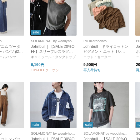
sale
to
SOLAMONAT by woodyhouse
Piu di aranciato
Pi
｜デニム ツータ
Johnbull｜【SALE 20%O
Johnbull｜ドライコットン
J
パンツ jl254
FF】スリーブレスラグラ
ピグメント ニット Tシャ
ボ
ンテレコトップス レディ
ツ jl261n02
ニムパンツ
キャミソール・タンクトップ
ニット・セーター
ニ
ース ノースリーブ カット
6,160円
9,900円
2
ソー リブ jl262c02
10％OFFクーポン
再入荷待ち
再
sale
sale
s
to
SOLAMONAT by woodyhouse
SOLAMONAT by woodyhouse
｜コットン バッ
Johnbull｜【SALE 30%O
Johnbull｜【SALE 20%O
J