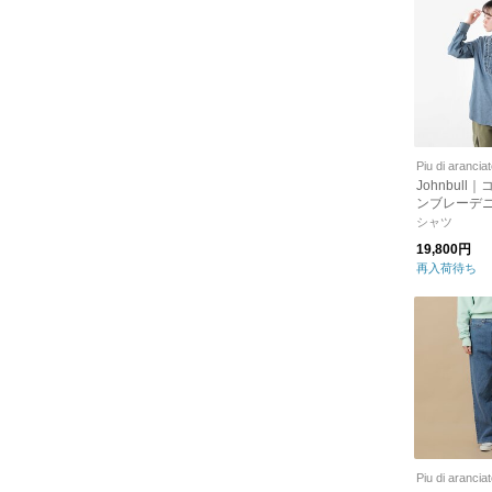
Piu di arancia
Johnbull
ンブレーデニ
ャツ jl231s0
シャツ
19,800円
再入荷待ち
Piu di arancia