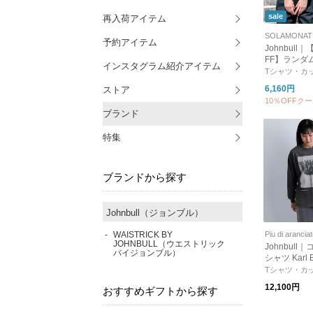
sale
再入荷アイテム
予約アイテム
Johnbull｜
FF】ランダ
インスタグラム紹介アイテム
ツ 半袖 ト
Tシャツ・カ
ー レディース
6,160円
ストア
61c11
10％OFFク
ブランド
特集
ブランドから探す
Johnbull（ジョンブル）
WAISTRICK BY
Piu di arancia
JOHNBULL（ウエストリック
Johnbull
バイジョンブル）
シャツ Karl Bl
urbita / Cen
Tシャツ・カ
ca LST jt26
12,100円
おすすめギフトから探す