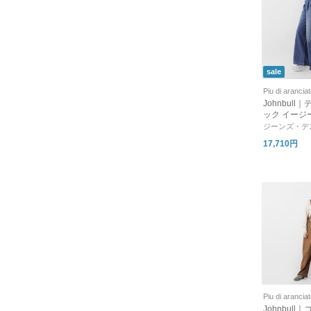
sale
Piu di arancia
Johnbull
ック イージー 
p15
ジーンズ・デ
17,710円
Piu di arancia
Johnbull