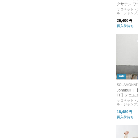
クサテン ワ
ト jl243p17
サロペット・
ル・ジャンプ
26,400円
再入荷待ち
sale
Johnbull｜
FF】デニム
ロペット レ
サロペット・
ル・ジャンプ
ツ ボトムス
ル オールインワ
18,480円
1
再入荷待ち