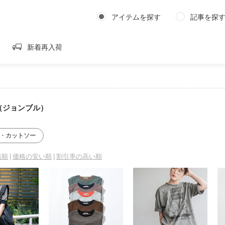
アイテムを探す
記事を探
新着再入荷
ll（ジョンブル）
ツ・カットソー
着順
価格の安い順
割引率の高い順