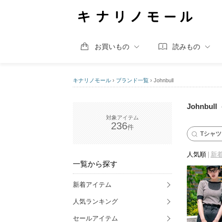
お買いもの
読みもの
キナリノモール
›
ブランド一覧
›
Johnbull
Johnbu
236
Tシャ
人気順
新
一覧から探す
新着アイテム
人気ランキング
セールアイテム