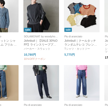
sale
sale
to
SOLAMONAT by woodyhouse
Piu di aranciato
Pi
｜コットン シャ
Johnbull｜【SALE 30%O
Johnbull｜クールタッチ
J
ム フリル シ
FF】ラインスリーブプル
ランダムテレコ フレンチ
ン
6-mn
オーバー トップス カット
スリーブ Tシャツ 接触冷
パ
パーカー・スウェット
Tシャツ・カットソー
シ
ツ
ソー Tシャツ ショート丈 jl
感 jl252c20-tr
10,780円
5,775円
261c05
1
10％OFFクーポン
to
Piu di aranciato
Piu di aranciato
Pi