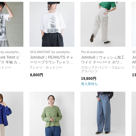
SOLAMONAT by woodyhouse
SOLAMONAT by woodyhouse
Piu di aranciato
ork Tshirt ビ
Johnbull｜PEANUTS チャ
Johnbull｜ウォッシュ加工
J
ス 半袖 カッ
ーリーブラウン Tシャツ
ワイド テーパード ホワイ
A
 jt252c01
トップス カットソー レデ
ト デニム パンツ jy241p01
ピ
ットソー
Tシャツ・カットソー
クロップドパンツ・フルレン
T
グスパンツ
ィース jt251c52
-mn
ラ
8,800円
1
リ
19,800円
0
再入荷待ち