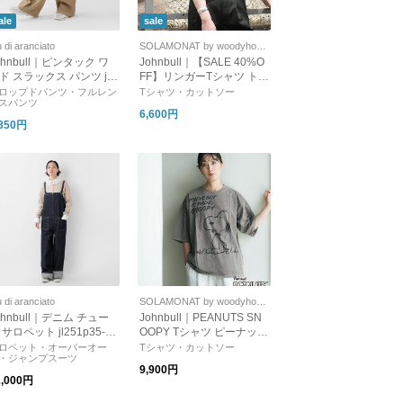
ale
sale
u di aranciato
SOLAMONAT by woodyhouse
ohnbull｜ピンタック ワ
Johnbull｜【SALE 40%O
ド スラックス パンツ jl2
FF】リンガーTシャツ トッ
1p03
プス ユニセックス Tシャ
ロップドパンツ・フルレン
Tシャツ・カットソー
スパンツ
ツ 半袖 jy252c01
6,600円
,350円
u di aranciato
SOLAMONAT by woodyhouse
ohnbull｜デニム チュー
Johnbull｜PEANUTS SN
 サロペット jl251p35-m
OOPY Tシャツ ピーナッツ
スヌーピー 半袖 カットソ
ロペット・オーバーオー
Tシャツ・カットソー
・ジャンプスーツ
ー プリントTシャツ jt261c
9,900円
01
2,000円