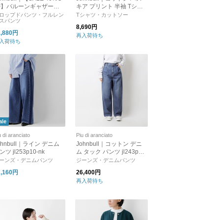
F】バルーンギャザーデ
キア プリント 半袖 Tシャ
ムパンツ レディース ボ
ツ jt242c11-14-16-mn
ロップドパンツ・フルレン
Tシャツ・カットソー
スパンツ
ムス フルレングス ウエ
8,690円
トゴム jl251p13
1,880円
再入荷待ち
入荷待ち
ale
u di aranciato
Piu di aranciato
ohnbull｜ライン デニム
Johnbull｜コットン デニ
ンツ jl253p10-nk
ム タック パンツ jl243p23
-yo
ーンズ・デニムパンツ
ジーンズ・デニムパンツ
7,160円
26,400円
再入荷待ち