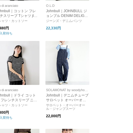
u di aranciato
O.L.D
ohnbull｜コットン フレ
Johnbull｜JOHNBULL ジ
チスリーブ Tシャツ jl25
ョンブル DENIM DELIGH
03-tr
T DAYS JY261P03 セルヴ
シャツ・カットソー
ジーンズ・デニムパンツ
ィッチデニムストレートジ
,480円
22,330円
ーンズ
入荷待ち
u di aranciato
SOLAMONAT by woodyhouse
ohnbull｜ドライ コット
Johnbull｜デニムチューブ
 フレンチスリーブ ニッ
サロペット オーバーオー
 Tシャツ jl251n07-yo
ル jl251p35
シャツ・カットソー
サロペット・オーバーオー
ル・ジャンプスーツ
,800円
22,000円
入荷待ち