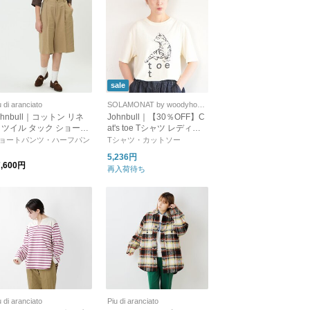
sale
u di aranciato
SOLAMONAT by woodyhouse
ohnbull｜コットン リネ
Johnbull｜【30％OFF】C
 ツイル タック ショート
at's toe Tシャツ レディー
ンツ jl262p25
ス トップス カットソー プ
ョートパンツ・ハーフパン
Tシャツ・カットソー
ルオーバー 半袖 猫 jl252c
5,236円
06
7,600円
再入荷待ち
u di aranciato
Piu di aranciato