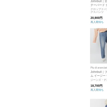
Johnbull｜
テーパード デ
y241p01-sa
クロップドパ
グスパンツ
20,900円
再入荷待ち
Piu di arancia
Johnbull
ム イージー
ンツ jl231p2
ジーンズ・デ
18,700円
再入荷待ち